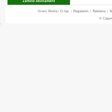
Zamów abonament
Gremi Media:
O nas
|
Regulamin
|
Reklama
|
N
© Copyr