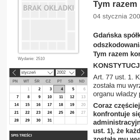
Tym razem 
04 stycznia 200
Gdańska spółka
odszkodowania
Tym razem kon
Wydanie:
2510
KONSTYTUCJ
styczeń
2002
«
»
Art. 77 ust. 1
PN
WT
ŚR
CZ
PT
SB
ND
została mu wyr
1
2
3
4
5
6
organu władzy p
7
8
9
10
11
12
13
Coraz częście
14
15
16
17
18
19
20
konfrontuje s
21
22
23
24
25
26
27
28
29
30
31
administracyjn
ust. 1), że ka
SPIS TREŚCI
została mu wy