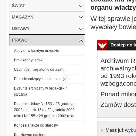
ŚWIAT
organu władzy 
MAGAZYN
W tej sprawie j
wywołały bowie
USTAWY
PRAWO
Dostęp do tr
Audytor w każdym urzędzie
Archiwum Rz
Brak kandydatów
archiwalnyc
Czym różni się atonic od asahi
od 1993 roku
Dla odchodzących osłona socjalna
wzbogacone
Dyżur telefoniczny w redakcji - 7
Ponad milio
stycznia
Zamów dostę
Dziennik Ustaw Nr 153 z 28 grudnia
2002 roku; Nr 154 z 29 grudnia 2002
roku i Nr 155 z 29 grudnia 2002 roku
Koncesja także od starosty
Masz już wyku
Kosztowne odstępne