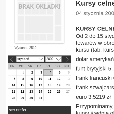
Kursy celn
04 stycznia 20
KURSY CELN
Od 2 do 15 styc
towarów w obro
Wydanie:
2510
kursu (tab. kur
dolar amerykańs
styczeń
2002
«
»
PN
WT
ŚR
CZ
PT
SB
ND
funt brytyjski 5
1
2
3
4
5
6
frank francuski
7
8
9
10
11
12
13
14
15
16
17
18
19
20
frank szwajcars
21
22
23
24
25
26
27
euro 3,5219 zł
28
29
30
31
Przypominamy, 
SPIS TREŚCI
kursy średnie o