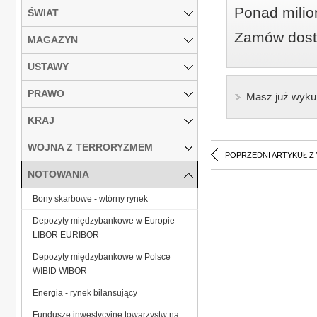
Ponad milio
ŚWIAT
Zamów dostę
MAGAZYN
USTAWY
PRAWO
Masz już wyku
KRAJ
WOJNA Z TERRORYZMEM
POPRZEDNI ARTYKUŁ Z
NOTOWANIA
Bony skarbowe - wtórny rynek
Depozyty międzybankowe w Europie
LIBOR EURIBOR
Depozyty międzybankowe w Polsce
WIBID WIBOR
Energia - rynek bilansujący
Fundusze inwestycyjne towarzystw na