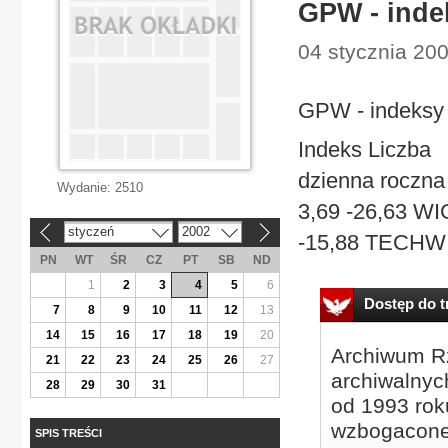
GPW - inde
04 stycznia 200
GPW - indeksy
Indeks Liczba
dzienna roczna
Wydanie:
2510
3,69 -26,63 WI
styczeń
2002
«
»
-15,88 TECHWIG
PN
WT
ŚR
CZ
PT
SB
ND
1
2
3
4
5
6
Dostęp do tr
7
8
9
10
11
12
13
14
15
16
17
18
19
20
Archiwum Rz
21
22
23
24
25
26
27
archiwalnyc
28
29
30
31
od 1993 roku
wzbogacone
SPIS TREŚCI