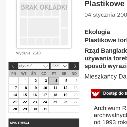
Plastikowe
04 stycznia 200
Ekologia
Plastikowe to
Rząd Banglade
Wydanie:
2510
używania toreb
sposób wyraził
styczeń
2002
«
»
PN
WT
ŚR
CZ
PT
SB
ND
Mieszkańcy Dak
1
2
3
4
5
6
7
8
9
10
11
12
13
Dostęp do tr
14
15
16
17
18
19
20
21
22
23
24
25
26
27
Archiwum Rz
28
29
30
31
archiwalnyc
od 1993 roku
SPIS TREŚCI