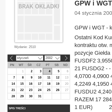
GPW i WGT 
04 stycznia 200
GPW i WGT - ko
Ostatni Kod K
kontraktu otw. m
Wydanie:
2510
pozycje Gie
styczeń
2002
«
»
FUSDF2 3,9550 
PN
WT
ŚR
CZ
PT
SB
ND
21 FUSDG2 - - 
1
2
3
4
5
6
4,0700 4,0900 
7
8
9
10
11
12
13
4,2249 4,1950 
14
15
16
17
18
19
20
21
22
23
24
25
26
27
FUSDU2 4,240
28
29
30
31
RAZEM 17 284 
1 EUR) 2002-
SPIS TREŚCI