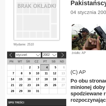
Pakistańsc
04 stycznia 200
Wydanie:
2510
źródło: AP
styczeń
2002
«
»
PN
WT
ŚR
CZ
PT
SB
ND
1
2
3
4
5
6
(C) AP
7
8
9
10
11
12
13
14
15
16
17
18
19
20
Po obu strona
21
22
23
24
25
26
27
minionej doby 
28
29
30
31
spodziewane 
rozpoczynając
SPIS TREŚCI