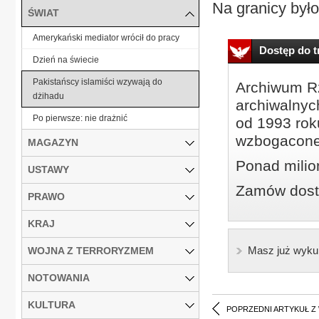
Na granicy było
ŚWIAT
Amerykański mediator wrócił do pracy
Dostęp do tr
Dzień na świecie
Pakistańscy islamiści wzywają do
Archiwum Rz
dżihadu
archiwalnyc
Po pierwsze: nie drażnić
od 1993 roku
wzbogacone
MAGAZYN
Ponad milio
USTAWY
Zamów dostę
PRAWO
KRAJ
Masz już wyku
WOJNA Z TERRORYZMEM
NOTOWANIA
KULTURA
POPRZEDNI ARTYKUŁ Z