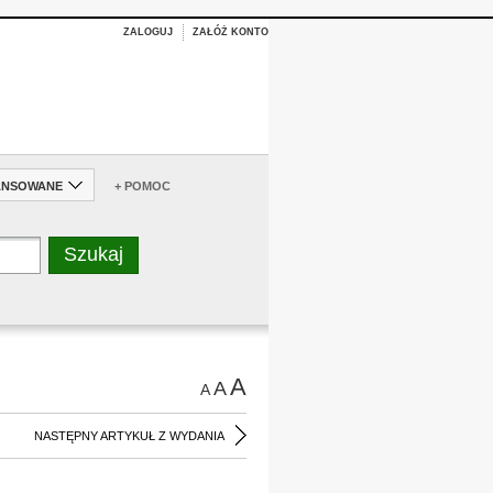
ZALOGUJ
ZAŁÓŻ KONTO
ANSOWANE
+ POMOC
A
A
A
NASTĘPNY ARTYKUŁ Z WYDANIA