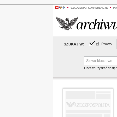
SZKOLENIA I KONFERENCJE
PO
Prawo
SZUKAJ W:
Chcesz uzyskać dostę