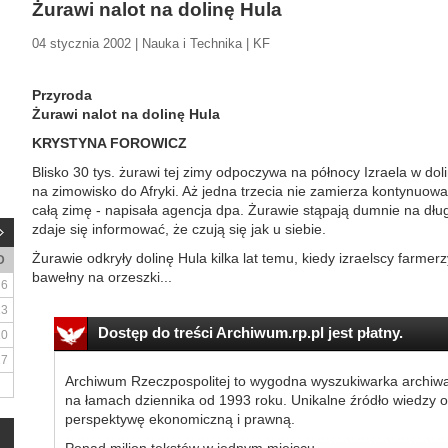
Żurawi nalot na dolinę Hula
04 stycznia 2002 | Nauka i Technika | KF
Przyroda
Żurawi nalot na dolinę Hula
KRYSTYNA FOROWICZ
Blisko 30 tys. żurawi tej zimy odpoczywa na północy Izraela w dol
na zimowisko do Afryki. Aż jedna trzecia nie zamierza kontynuow
całą zimę - napisała agencja dpa. Żurawie stąpają dumnie na dług
zdaje się informować, że czują się jak u siebie.
Żurawie odkryły dolinę Hula kilka lat temu, kiedy izraelscy farmer
D
bawełny na orzeszki...
6
13
Dostęp do treści Archiwum.rp.pl jest płatny.
20
27
Archiwum Rzeczpospolitej to wygodna wyszukiwarka archiw
na łamach dziennika od 1993 roku. Unikalne źródło wiedzy o
perspektywę ekonomiczną i prawną.