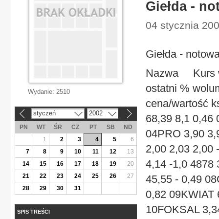
Giełda - no
04 stycznia 200
Giełda - notowa
Nazwa Kurs w
ostatni % wolum
Wydanie:
2510
cena/wartość k
styczeń
2002
«
»
68,39 8,1 0,46 
PN
WT
ŚR
CZ
PT
SB
ND
04PRO 3,90 3,9
1
2
3
4
5
6
2,00 2,03 2,00
7
8
9
10
11
12
13
4,14 -1,0 4878 
14
15
16
17
18
19
20
21
22
23
24
25
26
27
45,55 - 0,49 0
28
29
30
31
0,82 09KWIAT 6
10FOKSAL 3,34 
SPIS TREŚCI