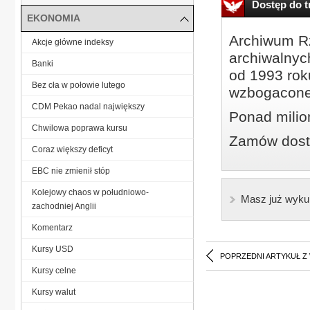
Dostęp do tr
EKONOMIA
Archiwum Rz
Akcje główne indeksy
archiwalnyc
Banki
od 1993 roku
Bez cła w połowie lutego
wzbogacone
CDM Pekao nadal największy
Ponad milio
Chwilowa poprawa kursu
Zamów dostę
Coraz większy deficyt
EBC nie zmienił stóp
Kolejowy chaos w południowo-
Masz już wyku
zachodniej Anglii
Komentarz
Kursy USD
POPRZEDNI ARTYKUŁ Z
Kursy celne
Kursy walut