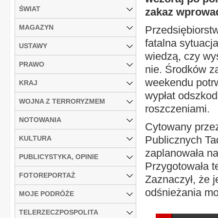
ŚWIAT
zakaz wprowad
MAGAZYN
Przedsiębiorstw
fatalna sytuacj
USTAWY
wiedzą, czy wys
PRAWO
nie. Środków za
weekendu potrw
KRAJ
wypłat odszkod
WOJNA Z TERRORYZMEM
roszczeniami.
NOTOWANIA
Cytowany przez
Publicznych T
KULTURA
zaplanowała na
PUBLICYSTYKA, OPINIE
Przygotowała też
FOTOREPORTAŻ
Zaznaczył, że j
odśnieżania mo
MOJE PODRÓŻE
TELERZECZPOSPOLITA