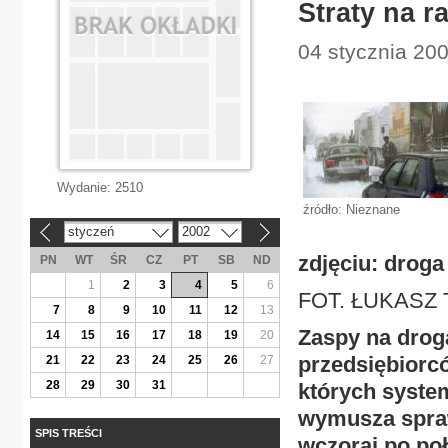
Straty na r
04 stycznia 20
Wydanie:
2510
źródło: Nieznane
styczeń
2002
«
»
zdjęciu: droga
PN
WT
ŚR
CZ
PT
SB
ND
1
2
3
4
5
6
FOT. ŁUKASZ 
7
8
9
10
11
12
13
Zaspy na drog
14
15
16
17
18
19
20
przedsiębiorcó
21
22
23
24
25
26
27
28
29
30
31
których syste
wymusza spraw
SPIS TREŚCI
wczoraj po poł