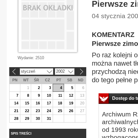
Pierwsze z
04 stycznia 20
KOMENTARZ
Pierwsze zimo
Po raz kolejni 
Wydanie:
2510
można nawet tł
przychodzą nieo
styczeń
2002
«
»
do tego pełne p
PN
WT
ŚR
CZ
PT
SB
ND
1
2
3
4
5
6
7
8
9
10
11
12
13
Dostęp do tr
14
15
16
17
18
19
20
21
22
23
24
25
26
27
Archiwum Rz
28
29
30
31
archiwalnyc
od 1993 roku
SPIS TREŚCI
wzbogacone