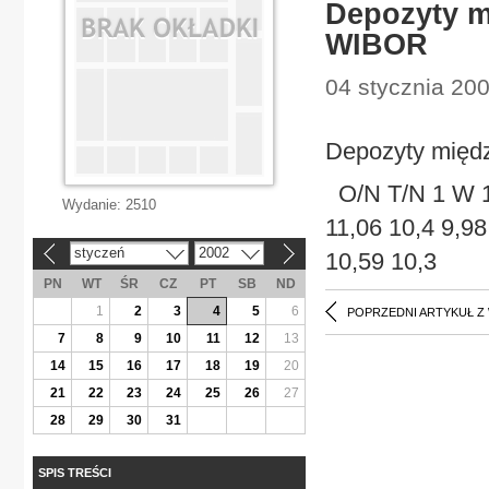
Depozyty m
WIBOR
04 stycznia 200
Depozyty międ
O/N T/N 1 W 1
Wydanie:
2510
11,06 10,4 9,9
styczeń
2002
10,59 10,3
«
»
PN
WT
ŚR
CZ
PT
SB
ND
1
2
3
4
5
6
POPRZEDNI ARTYKUŁ Z
7
8
9
10
11
12
13
14
15
16
17
18
19
20
21
22
23
24
25
26
27
28
29
30
31
SPIS TREŚCI