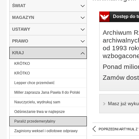
ŚWIAT
Dostęp do tr
MAGAZYN
USTAWY
Archiwum Rz
archiwalnyc
PRAWO
od 1993 roku
KRAJ
wzbogacone
KRÓTKO
Ponad milio
KRÓTKO
Zamów dostę
Lepper chce przemówić
Miller zaprasza Jana Pawła II do Polski
Nauczycielu, wydrukuj sam
Masz już wyku
Odśnieżanie trwa w najlepsze
Paraliż przedemerytalny
POPRZEDNI ARTYKUŁ Z
Zaginiony weksel i odlotowe odprawy