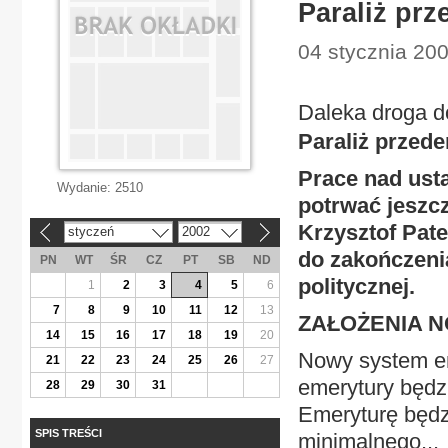
Paraliż pr
04 stycznia 2002
Daleka droga 
Paraliż przed
Prace nad us
Wydanie:
2510
potrwać jeszcz
Krzysztof Pat
styczeń
2002
«
»
do zakończenia
PN
WT
ŚR
CZ
PT
SB
ND
politycznej.
1
2
3
4
5
6
7
8
9
10
11
12
13
ZAŁOŻENIA 
14
15
16
17
18
19
20
Nowy system em
21
22
23
24
25
26
27
emerytury będzi
28
29
30
31
Emeryturę będz
SPIS TREŚCI
minimalnego...