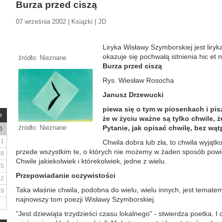
Burza przed ciszą
07 września 2002 | Książki | JD
Liryka Wisławy Szymborskiej jest liryką
okazuje się pochwałą istnienia hic et nu
źródło: Nieznane
Burza przed ciszą
Rys. Wiesław Rosocha
Janusz Drzewucki
piewa się o tym w piosenkach i pisz
że w życiu ważne są tylko chwile, że
źródło: Nieznane
Pytanie, jak opisać chwilę, bez wąt
D
1
Chwila dobra lub zła, to chwila wyjąt
przede wszystkim te, o których nie możemy w żaden sposób powie
8
Chwile jakiekolwiek i którekolwiek, jedne z wielu.
15
Przepowiadanie oczywistości
22
Taka właśnie chwila, podobna do wielu, wielu innych, jest temate
29
najnowszy tom poezji Wisławy Szymborskiej.
"Jest dziewiąta trzydzieści czasu lokalnego" - stwierdza poetka. I