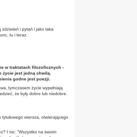
 zdziwień i pytań i jako taka
nc, tu i teraz.
e w traktatach filozoficznych -
 życie jest jedną chwilą.
pienia godne jest poezji.
kowa, tymczasem życie wypełniają
dzieć, że były dobre lub niedobre.
m tytułowego wiersza, otwierającego
 co? I nic: "Wszystko na swoim