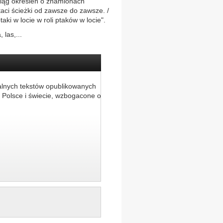
 ciąg określeń o znamionach
taci ścieżki od zawsze do zawsze. /
ki w locie w roli ptaków w locie".
 las,...
alnych tekstów opublikowanych
 Polsce i świecie, wzbogacone o