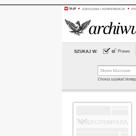
SZKOLENIA I KONFERENCJE
PO
Prawo
SZUKAJ W:
Chcesz uzyskać dostę