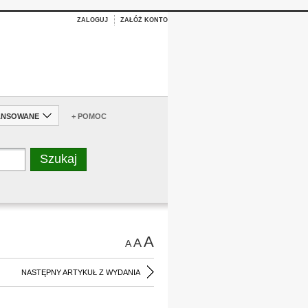
ZALOGUJ
ZAŁÓŻ KONTO
ANSOWANE
+ POMOC
A
A
A
NASTĘPNY ARTYKUŁ Z WYDANIA