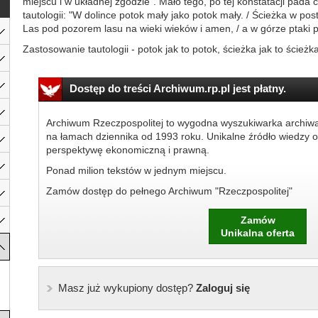
miejscu i w układnej zgodzie". Mało tego, po tej konstatacji pada
tautologii: "W dolince potok mały jako potok mały. / Ścieżka w pos
Las pod pozorem lasu na wieki wieków i amen, / a w górze ptaki pta
Zastosowanie tautologii - potok jak to potok, ścieżka jak to ścieżka,
Dostęp do treści Archiwum.rp.pl jest płatny.
Archiwum Rzeczpospolitej to wygodna wyszukiwarka archiw
na łamach dziennika od 1993 roku. Unikalne źródło wiedzy o
perspektywę ekonomiczną i prawną.
Ponad milion tekstów w jednym miejscu.
Zamów dostęp do pełnego Archiwum "Rzeczpospolitej"
Zamów
Unikalna oferta
Masz już wykupiony dostęp?
Zaloguj się