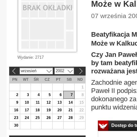
Może w Kal
07 września 200
Beatyfikacja M
Może w Kalkuc
Czy Jan Paweł 
Wydanie:
2717
by tam beatyf
rozważana jes
wrzesień
2002
«
»
PN
WT
ŚR
CZ
PT
SB
ND
Zachodnie agen
1
Paweł II podpis
2
3
4
5
6
7
8
dokonanego za 
9
10
11
12
13
14
15
punktu widzenia
16
17
18
19
20
21
22
23
24
25
26
27
28
29
Dostęp do tr
30