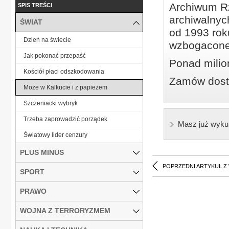
Archiwum Rz
SPIS TREŚCI
archiwalnyc
ŚWIAT
od 1993 roku
Dzień na świecie
wzbogacone
Jak pokonać przepaść
Ponad milio
Kościół płaci odszkodowania
Zamów dostę
Może w Kalkucie i z papieżem
Szczeniacki wybryk
Trzeba zaprowadzić porządek
Masz już wyku
Światowy lider cenzury
PLUS MINUS
POPRZEDNI ARTYKUŁ Z
SPORT
PRAWO
WOJNA Z TERRORYZMEM