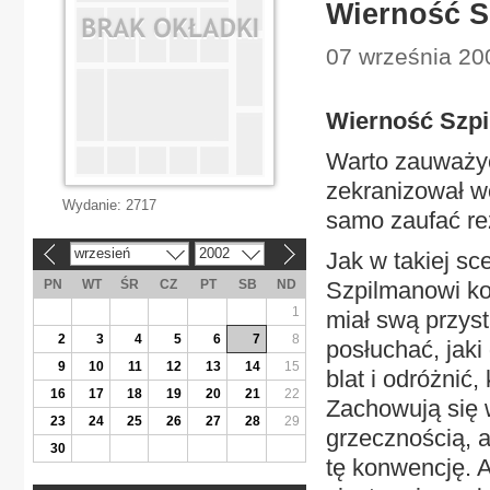
Wierność S
07 września 200
Wierność Szp
Warto zauważyć
zekranizował w
Wydanie:
2717
samo zaufać re
wrzesień
2002
Jak w takiej sc
«
»
PN
WT
ŚR
CZ
PT
SB
ND
Szpilmanowi ko
1
miał swą przyst
2
3
4
5
6
7
8
posłuchać, jak
9
10
11
12
13
14
15
blat i odróżnić,
16
17
18
19
20
21
22
Zachowują się
23
24
25
26
27
28
29
grzecznością, 
30
tę konwencję. A