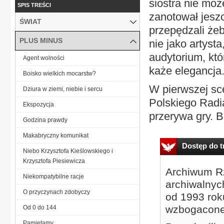
siostra nie mo
SPIS TREŚCI
zanotował jeszc
ŚWIAT
przepędzali że
PLUS MINUS
nie jako artyst
audytorium, któ
Agent wolności
każe elegancja
Boisko wielkich mocarstw?
W pierwszej sce
Dziura w ziemi, niebie i sercu
Polskiego Radi
Ekspozycja
przerywa gry. 
Godzina prawdy
Makabryczny komunikat
Dostęp do tr
Niebo Krzysztofa Kieślowskiego i
Krzysztofa Piesiewicza
Archiwum Rz
Niekompatybilne racje
archiwalnyc
O przyczynach zdobyczy
od 1993 roku
wzbogacone
Od 0 do 144
Pamiętamy