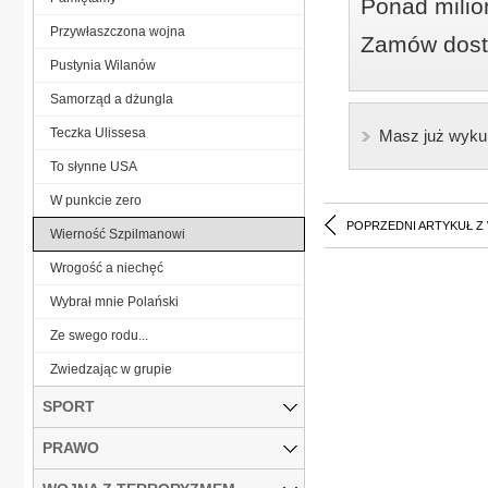
Ponad milio
Przywłaszczona wojna
Zamów dostę
Pustynia Wilanów
Samorząd a dżungla
Teczka Ulissesa
Masz już wyku
To słynne USA
W punkcie zero
POPRZEDNI ARTYKUŁ Z
Wierność Szpilmanowi
Wrogość a niechęć
Wybrał mnie Polański
Ze swego rodu...
Zwiedzając w grupie
SPORT
PRAWO