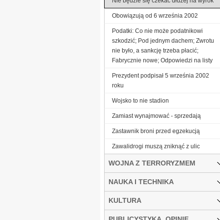
Nie będzie się czekać dłużej na wyrok
Obowiązują od 6 września 2002
Podatki: Co nie może podatnikowi
szkodzić; Pod jednym dachem; Zwrotu
nie było, a sankcję trzeba płacić;
Fabrycznie nowe; Odpowiedzi na listy
Prezydent podpisał 5 września 2002
roku
Wojsko to nie stadion
Zamiast wynajmować - sprzedają
Zastawnik broni przed egzekucją
Zawalidrogi muszą zniknąć z ulic
WOJNA Z TERRORYZMEM
NAUKA I TECHNIKA
KULTURA
PUBLICYSTYKA, OPINIE