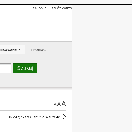
ZALOGUJ
ZAŁÓŻ KONTO
ANSOWANE
+ POMOC
A
A
A
NASTĘPNY ARTYKUŁ Z WYDANIA