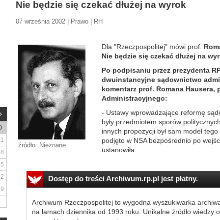
Nie będzie się czekać dłużej na wyrok
07 września 2002 | Prawo | RH
Dla "Rzeczpospolitej" mówi prof.
Rom
Nie będzie się czekać dłużej na wy
Po podpisaniu przez prezydenta R
dwuinstancyjne sądownictwo admin
komentarz prof. Romana Hausera, 
Administracyjnego:
- Ustawy wprowadzające reformę sądo
były przedmiotem sporów politycznych
D
innych propozycji był sam model tego
1
podjęto w NSA bezpośrednio po wejściu
źródło: Nieznane
ustanowiła...
8
15
22
Dostęp do treści Archiwum.rp.pl jest płatny.
29
Archiwum Rzeczpospolitej to wygodna wyszukiwarka archiw
na łamach dziennika od 1993 roku. Unikalne źródło wiedzy o