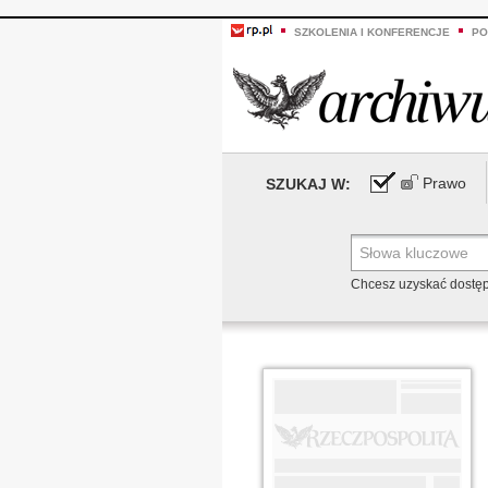
SZKOLENIA I KONFERENCJE
PO
Prawo
SZUKAJ W:
Chcesz uzyskać dostę