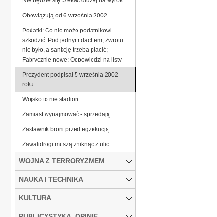
Nie będzie się czekać dłużej na wyrok
Obowiązują od 6 września 2002
Podatki: Co nie może podatnikowi
szkodzić; Pod jednym dachem; Zwrotu
nie było, a sankcję trzeba płacić;
Fabrycznie nowe; Odpowiedzi na listy
Prezydent podpisał 5 września 2002
roku
Wojsko to nie stadion
Zamiast wynajmować - sprzedają
Zastawnik broni przed egzekucją
Zawalidrogi muszą zniknąć z ulic
WOJNA Z TERRORYZMEM
NAUKA I TECHNIKA
KULTURA
PUBLICYSTYKA, OPINIE