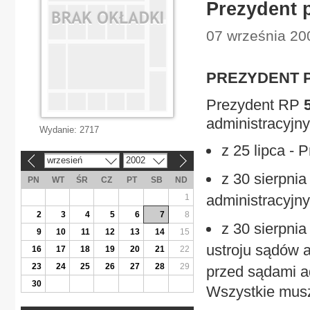
Prezydent 
07 września 20
PREZYDENT 
Prezydent RP
administracyjn
Wydanie:
2717
z 25 lipca - 
wrzesień
2002
«
»
z 30 sierpni
PN
WT
ŚR
CZ
PT
SB
ND
administracyjny
1
2
3
4
5
6
7
8
z 30 sierpni
9
10
11
12
13
14
15
ustroju sądów 
16
17
18
19
20
21
22
23
24
25
26
27
28
29
przed sądami a
30
Wszystkie musz