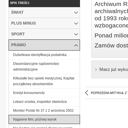
Archiwum Rz
SPIS TREŚCI
archiwalnyc
ŚWIAT
od 1993 roku
PLUS MINUS
wzbogacone
SPORT
Ponad milio
Zamów dostę
PRAWO
Dubeltowa identyfikacja podatnika
Dwuinstancyjne sądownictwo
Masz już wyku
administracyjne
Kilkulatki bez opieki medycznej; Kapitał
początkowy absolwentów
Kredyt konsumencki
POPRZEDNI ARTYKUŁ Z
Lekarz orzeka, inspektor stwierdza
Monitor Polski Nr 37 z 2 września 2002
Najpierw film, później wyrok