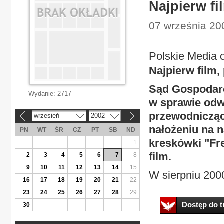
Najpierw fi
07 września 200
Polskie Media 
Najpierw film,
Sąd Gospodar
Wydanie:
2717
w sprawie odwo
przewodniczące
wrzesień
2002
«
»
nałożeniu na n
PN
WT
ŚR
CZ
PT
SB
ND
kreskówki "Fr
1
film.
2
3
4
5
6
7
8
9
10
11
12
13
14
15
W sierpniu 2000 
16
17
18
19
20
21
22
23
24
25
26
27
28
29
Dostęp do tr
30