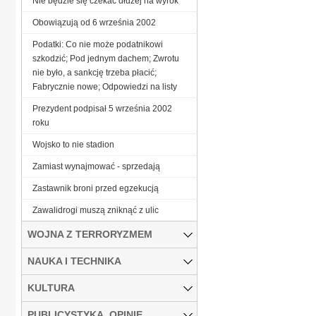
Nie będzie się czekać dłużej na wyrok
Obowiązują od 6 września 2002
Podatki: Co nie może podatnikowi
szkodzić; Pod jednym dachem; Zwrotu
nie było, a sankcję trzeba płacić;
Fabrycznie nowe; Odpowiedzi na listy
Prezydent podpisał 5 września 2002
roku
Wojsko to nie stadion
Zamiast wynajmować - sprzedają
Zastawnik broni przed egzekucją
Zawalidrogi muszą zniknąć z ulic
WOJNA Z TERRORYZMEM
NAUKA I TECHNIKA
KULTURA
PUBLICYSTYKA, OPINIE