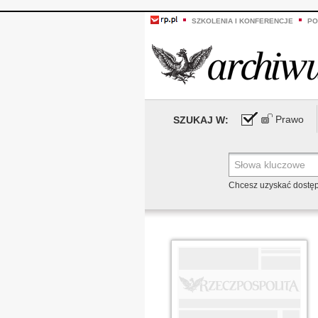
SZKOLENIA I KONFERENCJE
PO
Prawo
SZUKAJ W:
Chcesz uzyskać dostę