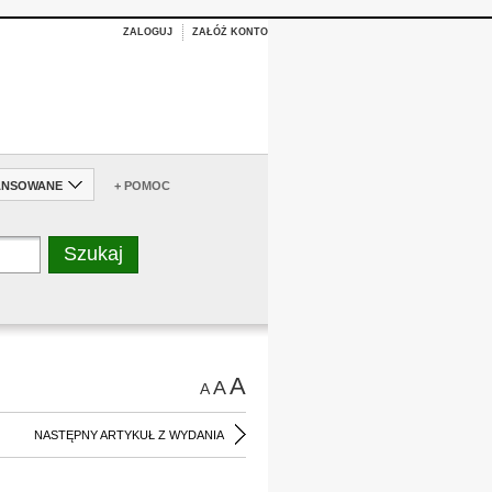
ZALOGUJ
ZAŁÓŻ KONTO
ANSOWANE
+ POMOC
A
A
A
NASTĘPNY ARTYKUŁ Z WYDANIA