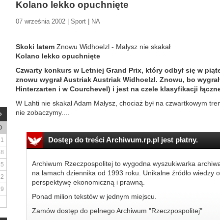
Kolano lekko opuchnięte
07 września 2002 | Sport | NA
Skoki latem
Znowu Widhoelzl - Małysz nie skakał
Kolano lekko opuchnięte
Czwarty konkurs w Letniej Grand Prix, który odbył się w pią
znowu wygrał Austriak Austriak Widhoelzl. Znowu, bo wygrał
Hinterzarten i w Courchevel) i jest na czele klasyfikacji łączne
W Lahti nie skakał Adam Małysz, chociaż był na czwartkowym treni
nie zobaczymy....
D
Dostęp do treści Archiwum.rp.pl jest płatny.
1
8
Archiwum Rzeczpospolitej to wygodna wyszukiwarka archiw
15
na łamach dziennika od 1993 roku. Unikalne źródło wiedzy o
22
perspektywę ekonomiczną i prawną.
29
Ponad milion tekstów w jednym miejscu.
Zamów dostęp do pełnego Archiwum "Rzeczpospolitej"