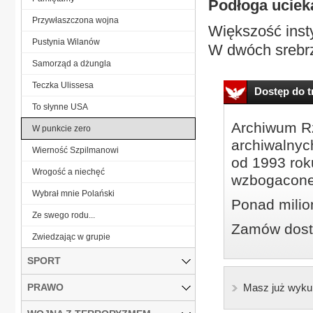
Podłoga uciek
Przywłaszczona wojna
Większość inst
Pustynia Wilanów
W dwóch srebrz
Samorząd a dżungla
Teczka Ulissesa
Dostęp do tr
To słynne USA
Archiwum Rz
W punkcie zero
archiwalnyc
Wierność Szpilmanowi
od 1993 roku
Wrogość a niechęć
wzbogacone
Wybrał mnie Polański
Ponad milio
Ze swego rodu...
Zamów dostę
Zwiedzając w grupie
SPORT
PRAWO
Masz już wyku