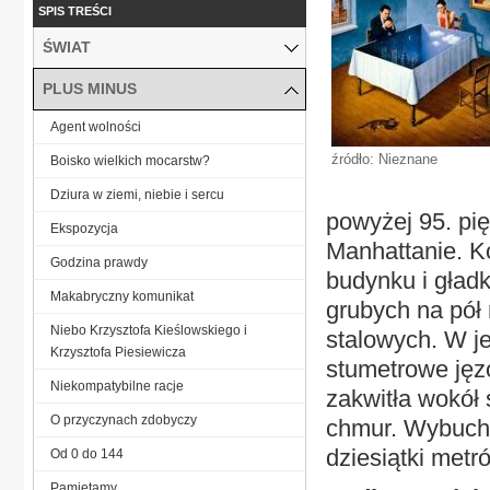
SPIS TREŚCI
ŚWIAT
PLUS MINUS
Agent wolności
źródło: Nieznane
Boisko wielkich mocarstw?
Dziura w ziemi, niebie i sercu
powyżej 95. pi
Ekspozycja
Manhattanie. K
Godzina prawdy
budynku i gładk
Makabryczny komunikat
grubych na pół
Niebo Krzysztofa Kieślowskiego i
stalowych. W je
Krzysztofa Piesiewicza
stumetrowe jęz
Niekompatybilne racje
zakwitła wokół
O przyczynach zdobyczy
chmur. Wybuch p
dziesiątki metr
Od 0 do 144
Pamiętamy