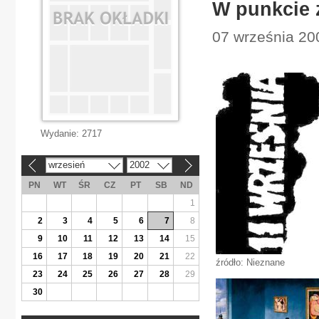
W punkcie 
07 września 20
Wydanie:
2717
wrzesień
2002
«
»
PN
WT
ŚR
CZ
PT
SB
ND
1
2
3
4
5
6
7
8
9
10
11
12
13
14
15
16
17
18
19
20
21
22
źródło: Nieznane
23
24
25
26
27
28
29
30