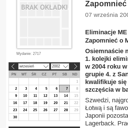
Zapomnieć 
07 września 200
Eliminacje ME
Zapomnieć o 
Osiemnaście m
Wydanie:
2717
1. kolejki elim
w 2004 roku w 
wrzesień
2002
«
»
grupie 4. z Sa
PN
WT
ŚR
CZ
PT
SB
ND
kwalifikuje si
1
szczęścia w b
2
3
4
5
6
7
8
9
10
11
12
13
14
15
Szwedzi, najgr
16
17
18
19
20
21
22
Łotwą i są fawo
23
24
25
26
27
28
29
Japonii pozosta
30
Lagerback. Prac