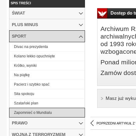
SPIS TREŚCI
Dostęp do tr
ŚWIAT
PLUS MINUS
Archiwum Rz
archiwalnyc
SPORT
od 1993 roku
Divac na prezydenta
wzbogacone
Kolano lekko opuchnięte
Ponad milio
Krótko, wyniki
Zamów dostę
Na piątkę
Pacierz i szybko spać
Siła spokoju
Masz już wyku
Szatański plan
Zapomnieć o Mundialu
PRAWO
POPRZEDNI ARTYKUŁ Z
WOJNA Z TERRORYZMEM