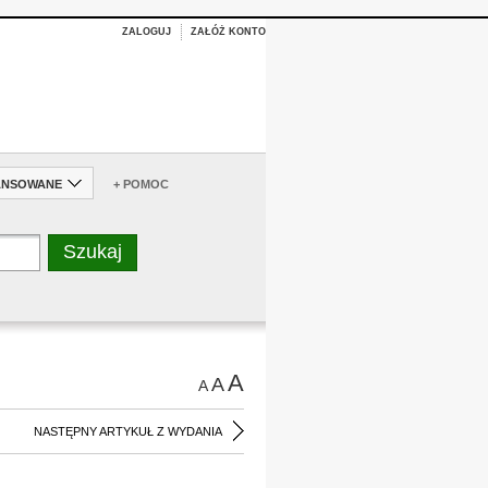
ZALOGUJ
ZAŁÓŻ KONTO
ANSOWANE
+ POMOC
A
A
A
NASTĘPNY ARTYKUŁ Z WYDANIA