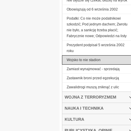
Nie będzie się czekać dłużej na wyrok
Obowiązują od 6 września 2002
Podatki: Co nie może podatnikowi
szkodzić; Pod jednym dachem; Zwrotu
nie było, a sankcję trzeba płacić;
Fabrycznie nowe; Odpowiedzi na listy
Prezydent podpisał 5 września 2002
roku
Wojsko to nie stadion
Zamiast wynajmować - sprzedają
Zastawnik broni przed egzekucją
Zawalidrogi muszą zniknąć z ulic
WOJNA Z TERRORYZMEM
NAUKA I TECHNIKA
KULTURA
PUBLICYSTYKA, OPINIE