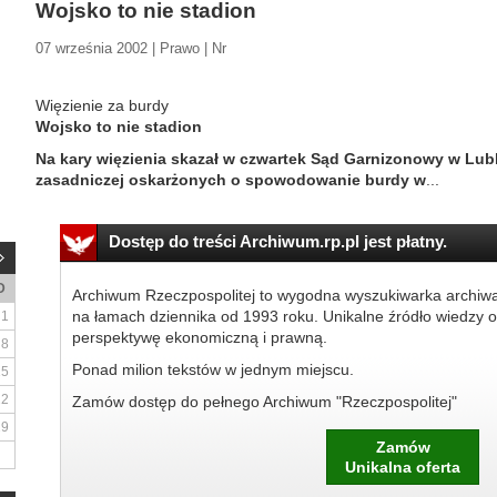
Wojsko to nie stadion
07 września 2002 | Prawo | Nr
Więzienie za burdy
Wojsko to nie stadion
Na kary więzienia skazał w czwartek Sąd Garnizonowy w Lubl
zasadniczej oskarżonych o spowodowanie burdy w
...
Dostęp do treści Archiwum.rp.pl jest płatny.
D
Archiwum Rzeczpospolitej to wygodna wyszukiwarka archiw
na łamach dziennika od 1993 roku. Unikalne źródło wiedzy o
1
perspektywę ekonomiczną i prawną.
8
Ponad milion tekstów w jednym miejscu.
15
22
Zamów dostęp do pełnego Archiwum "Rzeczpospolitej"
29
Zamów
Unikalna oferta