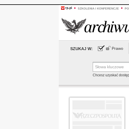
SZKOLENIA I KONFERENCJE
PO
Prawo
SZUKAJ W:
Chcesz uzyskać dostę