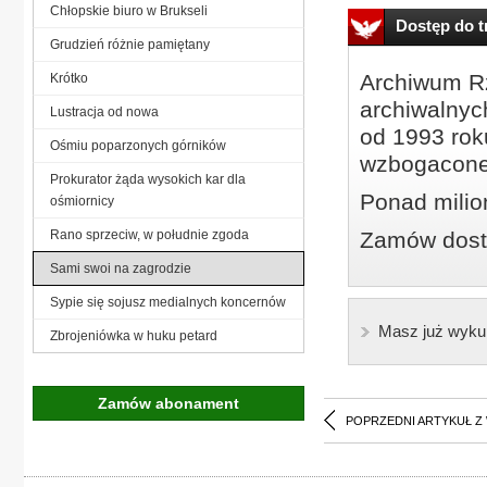
Chłopskie biuro w Brukseli
Dostęp do tr
Grudzień różnie pamiętany
Archiwum Rz
Krótko
archiwalnyc
Lustracja od nowa
od 1993 roku
Ośmiu poparzonych górników
wzbogacone
Prokurator żąda wysokich kar dla
Ponad milio
ośmiornicy
Rano sprzeciw, w południe zgoda
Zamów dostę
Sami swoi na zagrodzie
Sypie się sojusz medialnych koncernów
Masz już wyku
Zbrojeniówka w huku petard
Zamów abonament
POPRZEDNI ARTYKUŁ Z