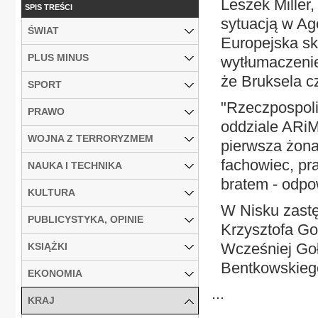
Leszek Miller,
SPIS TREŚCI
sytuacją w Age
ŚWIAT
Europejska ski
PLUS MINUS
wytłumaczenie
że Bruksela c
SPORT
"Rzeczpospolit
PRAWO
oddziale ARi
WOJNA Z TERRORYZMEM
pierwsza żona
fachowiec, pr
NAUKA I TECHNIKA
bratem - odpo
KULTURA
W Nisku zastę
PUBLICYSTYKA, OPINIE
Krzysztofa Go
Wcześniej Goł
KSIĄŻKI
Bentkowskieg
EKONOMIA
...
KRAJ