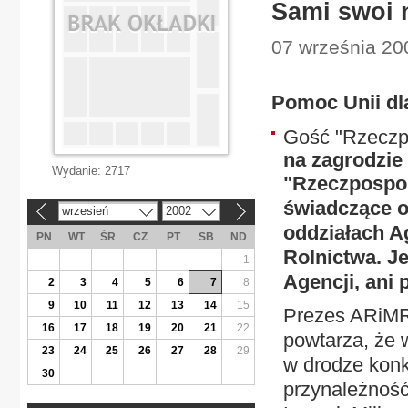
Sami swoi 
07 września 200
Pomoc Unii dla
Gość "Rzeczp
na zagrodzie
Wydanie:
2717
"Rzeczpospoli
świadczące o
wrzesień
2002
«
»
oddziałach Ag
PN
WT
ŚR
CZ
PT
SB
ND
Rolnictwa. Je
1
Agencji, ani 
2
3
4
5
6
7
8
9
10
11
12
13
14
15
Prezes ARiMR 
16
17
18
19
20
21
22
powtarza, że 
23
24
25
26
27
28
29
w drodze konk
30
przynależność