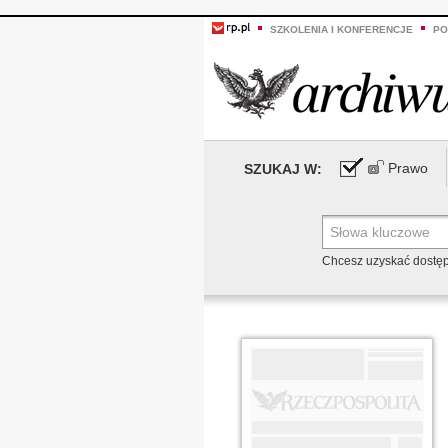
SZKOLENIA I KONFERENCJE
PO
Prawo
SZUKAJ W:
Chcesz uzyskać dostę