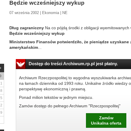
Będzie wcześniejszy wykup
07 września 2002 | Ekonomia | NE
Dług zagraniczny
Na co pójdą środki z obligacji wyemitowanych
Będzie wcześniejszy wykup
Ministerstwo Finansów potwierdziło, że pieniądze uzyskane 
amerykańskim
...
Dostęp do treści Archiwum.rp.pl jest płatny.
D
Archiwum Rzeczpospolitej to wygodna wyszukiwarka archiw
na łamach dziennika od 1993 roku. Unikalne źródło wiedzy o
1
perspektywę ekonomiczną i prawną.
8
Ponad milion tekstów w jednym miejscu.
15
22
Zamów dostęp do pełnego Archiwum "Rzeczpospolitej"
29
Zamów
Unikalna oferta