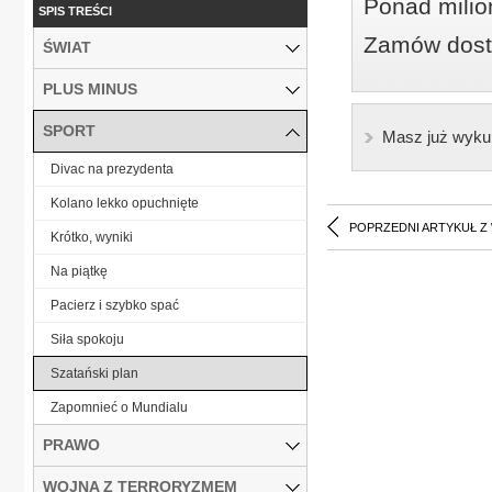
Ponad milio
SPIS TREŚCI
Zamów dostę
ŚWIAT
PLUS MINUS
SPORT
Masz już wyku
Divac na prezydenta
Kolano lekko opuchnięte
POPRZEDNI ARTYKUŁ Z
Krótko, wyniki
Na piątkę
Pacierz i szybko spać
Siła spokoju
Szatański plan
Zapomnieć o Mundialu
PRAWO
WOJNA Z TERRORYZMEM