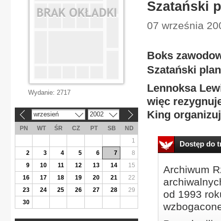
Szatański 
07 września 200
Boks zawodo
Szatański plan
Lennoksa Lewi
Wydanie:
2717
więc rezygnuje
King organizuj
wrzesień
2002
«
»
PN
WT
ŚR
CZ
PT
SB
ND
1
Dostęp do tr
2
3
4
5
6
7
8
9
10
11
12
13
14
15
Archiwum Rz
16
17
18
19
20
21
22
archiwalnyc
23
24
25
26
27
28
29
od 1993 roku
30
wzbogacone