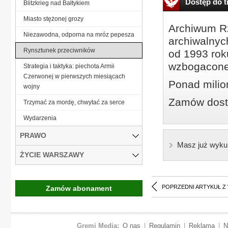
Dostęp do tr
Blitzkrieg nad Bałtykiem
Miasto stężonej grozy
Archiwum Rz
Niezawodna, odporna na mróz pepesza
archiwalnyc
Rynsztunek przeciwników
od 1993 roku
wzbogacone
Strategia i taktyka: piechota Armii
Czerwonej w pierwszych miesiącach
Ponad milio
wojny
Zamów dostę
Trzymać za mordę, chwytać za serce
Wydarzenia
PRAWO
Masz już wyku
ŻYCIE WARSZAWY
POPRZEDNI ARTYKUŁ Z
Zamów abonament
Gremi Media:
O nas
|
Regulamin
|
Reklama
|
N