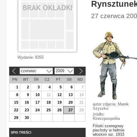
Rynsztunek
27 czerwca 2009
Wydanie:
8355
czerwiec
2009
«
»
PN
WT
ŚR
CZ
PT
SB
ND
1
2
3
4
5
6
7
8
9
10
11
12
13
14
15
16
17
18
19
20
21
autor zdjęcia: Marek
Szyszko
22
23
24
25
26
27
28
źródło:
29
30
Rzeczpospolita
Fiński szeregowy
piechoty w hełmie
SPIS TREŚCI
włoskim wz. 1933