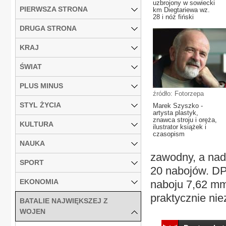
uzbrojony w sowiecki
PIERWSZA STRONA
km Diegtariewa wz.
28 i nóż fiński
DRUGA STRONA
KRAJ
ŚWIAT
PLUS MINUS
źródło: Fotorzepa
STYL ŻYCIA
Marek Szyszko -
artysta plastyk,
znawca stroju i oręża,
KULTURA
ilustrator książek i
czasopism
NAUKA
zawodny, a nad
SPORT
20 nabojów. DP
EKONOMIA
naboju 7,62 mm
praktycznie nie
BATALIE NAJWIĘKSZEJ Z
WOJEN