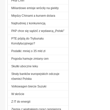
PKB Chin
Miliardowe emisje wróciły na giełdy
Między Chinami a kursem dolara
Najtrudniej z konkurencją
PAP chce się sądzić z wydawcą „Polski”
PTE pójdą do Trybunału
Konstytucyjnego?
Podatki: mniej o 35 mld zł
Pogoda hamuje zmiany cen
Skutki uboczne leku
Straty banków europejskich odczuje
również Polska
Volkswagen bierze Suzuki
W skrócie
Z IT do energii
Ziemia z wiatrakiem coraz cenniejsza