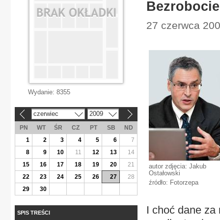
Bezrobocie
27 czerwca 200
Wydanie:
8355
czerwiec
2009
«
»
PN
WT
ŚR
CZ
PT
SB
ND
1
2
3
4
5
6
7
8
9
10
11
12
13
14
15
16
17
18
19
20
21
autor zdjęcia: Jakub
Ostałowski
22
23
24
25
26
27
28
źródło: Fotorzepa
29
30
I choć dane za
SPIS TREŚCI