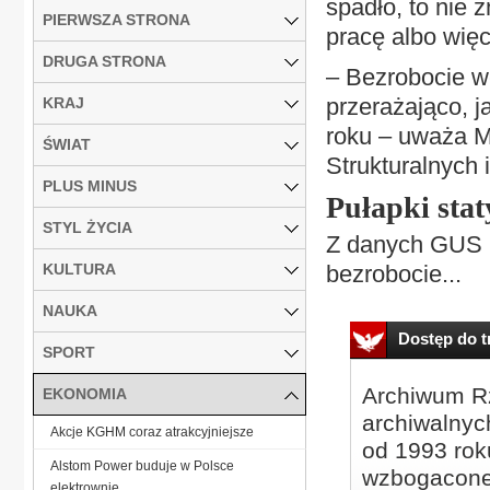
spadło, to nie z
PIERWSZA STRONA
pracę albo więc
DRUGA STRONA
– Bezrobocie wc
przerażająco, 
KRAJ
roku – uważa M
ŚWIAT
Strukturalnych
PLUS MINUS
Pułapki stat
STYL ŻYCIA
Z danych GUS i
KULTURA
bezrobocie...
NAUKA
Dostęp do tr
SPORT
Archiwum Rz
EKONOMIA
archiwalnyc
Akcje KGHM coraz atrakcyjniejsze
od 1993 roku
Alstom Power buduje w Polsce
wzbogacone
elektrownie