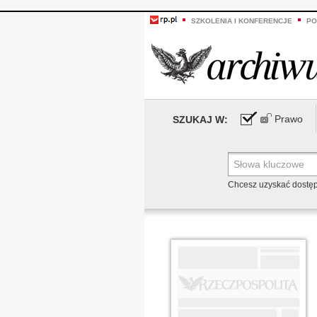
SZKOLENIA I KONFERENCJE
PO
Prawo
SZUKAJ W:
Chcesz uzyskać dostę