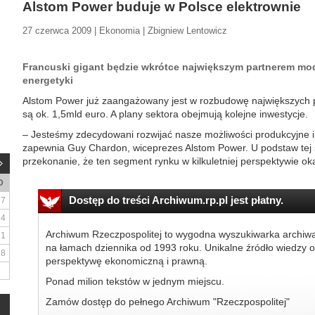
Alstom Power buduje w Polsce elektrownie
27 czerwca 2009 | Ekonomia | Zbigniew Lentowicz
Francuski gigant będzie wkrótce największym partnerem mode
energetyki
Alstom Power już zaangażowany jest w rozbudowę największych po
są ok. 1,5mld euro. A plany sektora obejmują kolejne inwestycje.
– Jesteśmy zdecydowani rozwijać nasze możliwości produkcyjne i 
zapewnia Guy Chardon, wiceprezes Alstom Power. U podstaw tej s
przekonanie, że ten segment rynku w kilkuletniej perspektywie oka
D
Dostęp do treści Archiwum.rp.pl jest płatny.
7
14
Archiwum Rzeczpospolitej to wygodna wyszukiwarka archiw
21
na łamach dziennika od 1993 roku. Unikalne źródło wiedzy o
28
perspektywę ekonomiczną i prawną.
Ponad milion tekstów w jednym miejscu.
Zamów dostęp do pełnego Archiwum "Rzeczpospolitej"