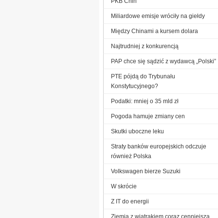
PKB Chin
Miliardowe emisje wróciły na giełdy
Między Chinami a kursem dolara
Najtrudniej z konkurencją
PAP chce się sądzić z wydawcą „Polski”
PTE pójdą do Trybunału
Konstytucyjnego?
Podatki: mniej o 35 mld zł
Pogoda hamuje zmiany cen
Skutki uboczne leku
Straty banków europejskich odczuje
również Polska
Volkswagen bierze Suzuki
W skrócie
Z IT do energii
Ziemia z wiatrakiem coraz cenniejsza