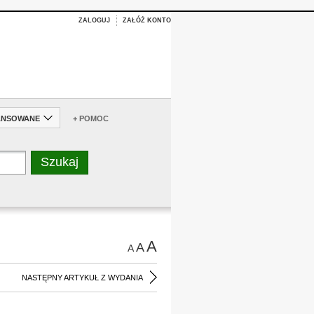
ZALOGUJ
ZAŁÓŻ KONTO
ANSOWANE
+ POMOC
A
A
A
NASTĘPNY ARTYKUŁ Z WYDANIA