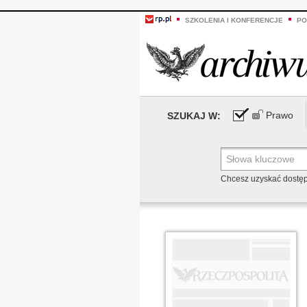
SZKOLENIA I KONFERENCJE
PO
Prawo
SZUKAJ W:
Chcesz uzyskać dostę