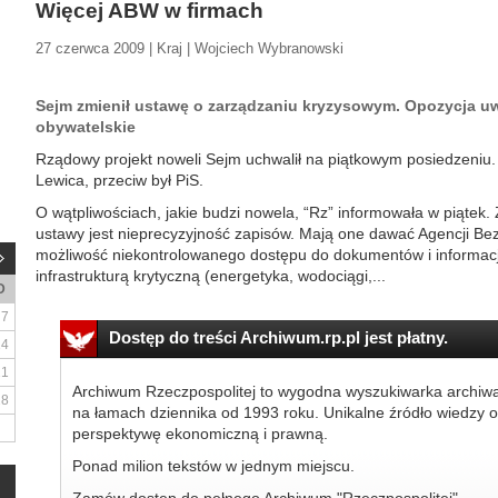
Więcej ABW w firmach
27 czerwca 2009 | Kraj | Wojciech Wybranowski
Sejm zmienił ustawę o zarządzaniu kryzysowym. Opozycja uw
obywatelskie
Rządowy projekt noweli Sejm uchwalił na piątkowym posiedzeniu. 
Lewica, przeciw był PiS.
O wątpliwościach, jakie budzi nowela, “Rz” informowała w piątek
ustawy jest nieprecyzyjność zapisów. Mają one dawać Agencji 
możliwość niekontrolowanego dostępu do dokumentów i informacji
infrastrukturą krytyczną (energetyka, wodociągi,...
D
7
Dostęp do treści Archiwum.rp.pl jest płatny.
14
21
Archiwum Rzeczpospolitej to wygodna wyszukiwarka archiw
28
na łamach dziennika od 1993 roku. Unikalne źródło wiedzy o
perspektywę ekonomiczną i prawną.
Ponad milion tekstów w jednym miejscu.