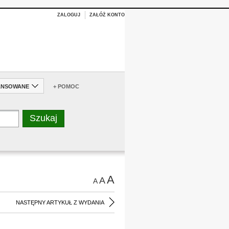
ZALOGUJ
ZAŁÓŻ KONTO
ANSOWANE
+ POMOC
A
A
A
NASTĘPNY ARTYKUŁ Z WYDANIA