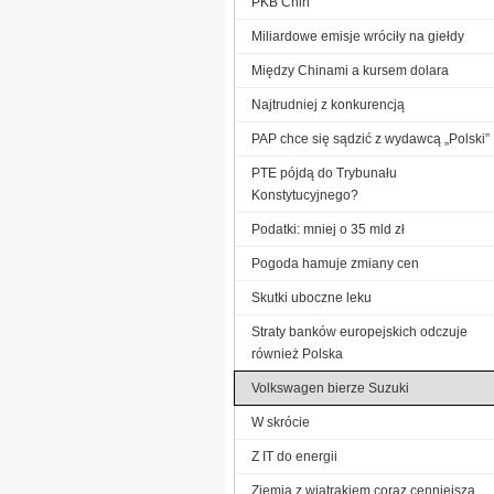
PKB Chin
Miliardowe emisje wróciły na giełdy
Między Chinami a kursem dolara
Najtrudniej z konkurencją
PAP chce się sądzić z wydawcą „Polski”
PTE pójdą do Trybunału
Konstytucyjnego?
Podatki: mniej o 35 mld zł
Pogoda hamuje zmiany cen
Skutki uboczne leku
Straty banków europejskich odczuje
również Polska
Volkswagen bierze Suzuki
W skrócie
Z IT do energii
Ziemia z wiatrakiem coraz cenniejsza