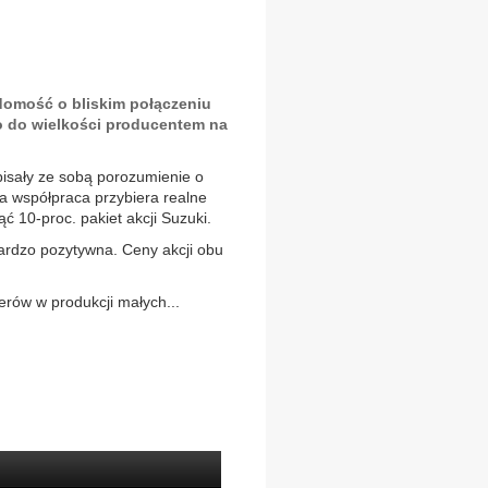
adomość o bliskim połączeniu
o do wielkości producentem na
isały ze sobą porozumienie o
ta współpraca przybiera realne
ć 10-proc. pakiet akcji Suzuki.
bardzo pozytywna. Ceny akcji obu
erów w produkcji małych...