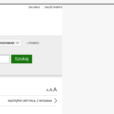
ZALOGUJ
ZAŁÓŻ KONTO
ANSOWANE
+ POMOC
A
A
A
NASTĘPNY ARTYKUŁ Z WYDANIA