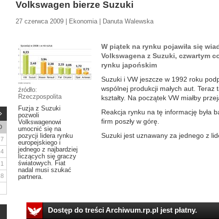
Volkswagen bierze Suzuki
27 czerwca 2009 | Ekonomia | Danuta Walewska
W piątek na rynku pojawiła się wi
Volkswagena z Suzuki, czwartym c
rynku japońskim
Suzuki i VW jeszcze w 1992 roku podp
wspólnej produkcji małych aut. Teraz 
źródło:
Rzeczpospolita
kształty. Na początek VW miałby przeją
Fuzja z Suzuki
Reakcja rynku na tę informację była 
pozwoli
firm poszły w górę.
Volkswagenowi
D
umocnić się na
Suzuki jest uznawany za jednego z lid
pozycji lidera rynku
7
europejskiego i
jednego z najbardziej
14
liczących się graczy
światowych. Fiat
21
nadal musi szukać
28
partnera.
Dostęp do treści Archiwum.rp.pl jest płatny.