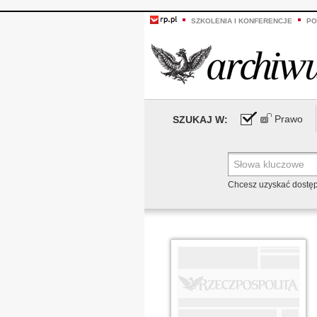
SZKOLENIA I KONFERENCJE
PO
Prawo
SZUKAJ W:
Chcesz uzyskać dostę