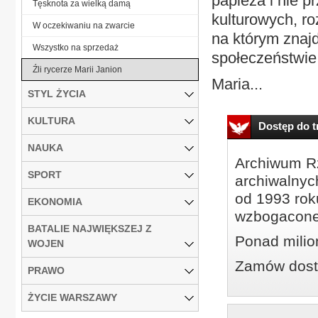
papieża i nie p
Tęsknota za wielką damą
kulturowych, ro
W oczekiwaniu na zwarcie
na którym znaj
Wszystko na sprzedaż
społeczeństwie.
Źli rycerze Marii Janion
Maria...
STYL ŻYCIA
KULTURA
Dostęp do tr
NAUKA
Archiwum Rz
SPORT
archiwalnyc
od 1993 roku
EKONOMIA
wzbogacone
BATALIE NAJWIĘKSZEJ Z
Ponad milio
WOJEN
Zamów dostę
PRAWO
ŻYCIE WARSZAWY