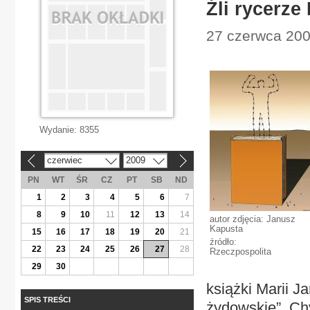
Źli rycerze
27 czerwca 2009
Wydanie:
8355
czerwiec
2009
«
»
PN
WT
ŚR
CZ
PT
SB
ND
1
2
3
4
5
6
7
8
9
10
11
12
13
14
autor zdjęcia: Janusz
Kapusta
15
16
17
18
19
20
21
źródło:
22
23
24
25
26
27
28
Rzeczpospolita
29
30
książki Marii J
SPIS TREŚCI
żydowskie”. Chy