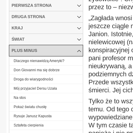
PIERWSZA STRONA
przez to – niezw
DRUGA STRONA
„Zagłada wnosi
jeszcze ciągle 
KRAJ
Janion. Istotni
ŚWIAT
nielewicowej (n
konspiracyjnej 
PLUS MINUS
pani profesor m
Dlaczego nienawidzą Ameryki?
nieukrywaną, a
Don Giovanni ma się dobrze
podziemnych d
Droga do wiarygodności
Przede wszystk
Mój przyjaciel Dersu Uzała
śmierci. Jej ci
Na stos
Tylko że to wsz
Pokaż światu chustę
temu. Od tego c
wypowiedziane 
Rysuje Janusz Kapusta
W tym czasie ta
Sztafeta cierpienia