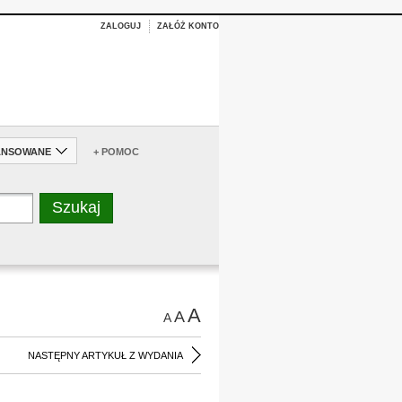
ZALOGUJ
ZAŁÓŻ KONTO
ANSOWANE
+ POMOC
A
A
A
NASTĘPNY ARTYKUŁ Z WYDANIA