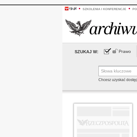
SZKOLENIA I KONFERENCJE
PO
Prawo
SZUKAJ W:
Chcesz uzyskać dostę