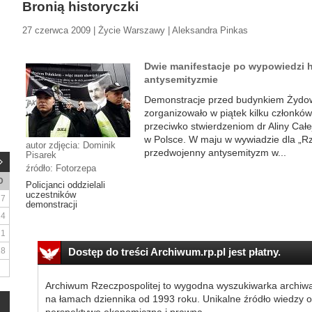
Bronią historyczki
27 czerwca 2009 | Życie Warszawy | Aleksandra Pinkas
Dwie manifestacje po wypowiedzi hi
antysemityzmie
Demonstracje przed budynkiem Żydows
zorganizowało w piątek kilku członków
przeciwko stwierdzeniom dr Aliny Cał
w Polsce. W maju w wywiadzie dla „Rz
autor zdjęcia: Dominik
przedwojenny antysemityzm w...
Pisarek
źródło: Fotorzepa
D
Policjanci oddzielali
uczestników
7
demonstracji
14
21
28
Dostęp do treści Archiwum.rp.pl jest płatny.
Archiwum Rzeczpospolitej to wygodna wyszukiwarka archiw
na łamach dziennika od 1993 roku. Unikalne źródło wiedzy o