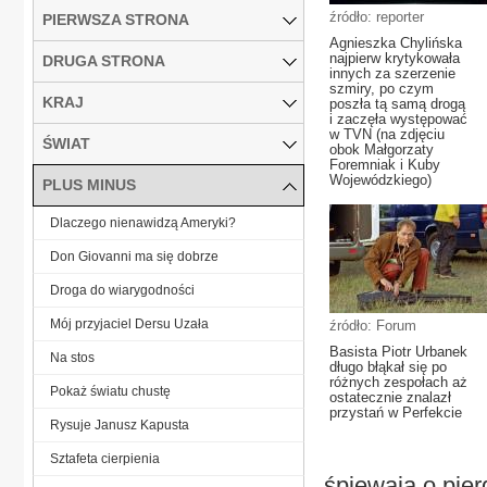
źródło: reporter
PIERWSZA STRONA
Agnieszka Chylińska
najpierw krytykowała
DRUGA STRONA
innych za szerzenie
szmiry, po czym
KRAJ
poszła tą samą drogą
i zaczęła występować
w TVN (na zdjęciu
ŚWIAT
obok Małgorzaty
Foremniak i Kuby
Wojewódzkiego)
PLUS MINUS
Dlaczego nienawidzą Ameryki?
Don Giovanni ma się dobrze
Droga do wiarygodności
Mój przyjaciel Dersu Uzała
źródło: Forum
Basista Piotr Urbanek
Na stos
długo błąkał się po
różnych zespołach aż
Pokaż światu chustę
ostatecznie znalazł
przystań w Perfekcie
Rysuje Janusz Kapusta
Sztafeta cierpienia
śpiewają o pier