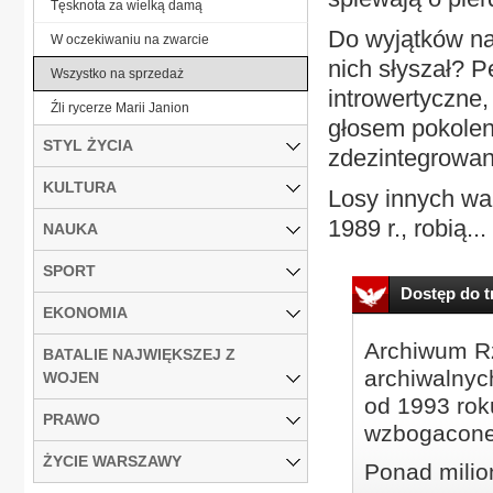
Tęsknota za wielką damą
Do wyjątków nal
W oczekiwaniu na zwarcie
nich słyszał? P
Wszystko na sprzedaż
introwertyczne,
Źli rycerze Marii Janion
głosem pokoleni
STYL ŻYCIA
zdezintegrowane
KULTURA
Losy innych wa
1989 r., robią...
NAUKA
SPORT
Dostęp do tr
EKONOMIA
Archiwum Rz
BATALIE NAJWIĘKSZEJ Z
archiwalnyc
WOJEN
od 1993 roku
PRAWO
wzbogacone
ŻYCIE WARSZAWY
Ponad milio