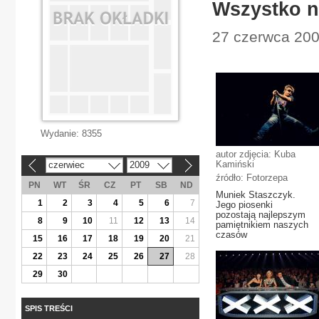
Wszystko n
27 czerwca 2009
Wydanie:
8355
autor zdjęcia: Kuba
Kamiński
czerwiec
2009
«
»
źródło: Fotorzepa
PN
WT
ŚR
CZ
PT
SB
ND
Muniek Staszczyk.
1
2
3
4
5
6
7
Jego piosenki
pozostają najlepszym
8
9
10
11
12
13
14
pamiętnikiem naszych
czasów
15
16
17
18
19
20
21
22
23
24
25
26
27
28
29
30
SPIS TREŚCI