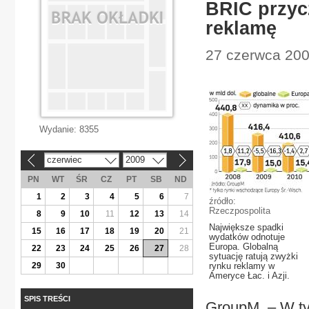
BRIC przyc
reklamę
27 czerwca 20
Wydanie:
8355
czerwiec
2009
«
»
PN
WT
ŚR
CZ
PT
SB
ND
1
2
3
4
5
6
7
źródło:
Rzeczpospolita
8
9
10
11
12
13
14
Największe spadki
15
16
17
18
19
20
21
wydatków odnotuje
Europa. Globalną
22
23
24
25
26
27
28
sytuację ratują zwyżki
29
30
rynku reklamy w
Ameryce Łac. i Azji.
SPIS TREŚCI
GroupM. – W ty