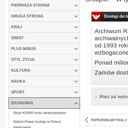
PIERWSZA STRONA
DRUGA STRONA
Dostęp do tr
KRAJ
Archiwum Rz
archiwalnyc
ŚWIAT
od 1993 roku
PLUS MINUS
wzbogacone
STYL ŻYCIA
Ponad milio
KULTURA
Zamów dostę
NAUKA
SPORT
Masz już wyku
EKONOMIA
Akcje KGHM coraz atrakcyjniejsze
POPRZEDNI ARTYKUŁ Z
Alstom Power buduje w Polsce
elektrownie