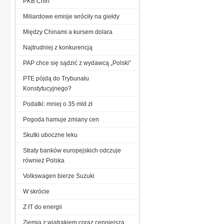
PKB Chin
Miliardowe emisje wróciły na giełdy
Między Chinami a kursem dolara
Najtrudniej z konkurencją
PAP chce się sądzić z wydawcą „Polski”
PTE pójdą do Trybunału
Konstytucyjnego?
Podatki: mniej o 35 mld zł
Pogoda hamuje zmiany cen
Skutki uboczne leku
Straty banków europejskich odczuje
również Polska
Volkswagen bierze Suzuki
W skrócie
Z IT do energii
Ziemia z wiatrakiem coraz cenniejsza