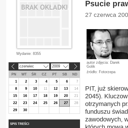
Psucie pra
27 czerwca 200
Wydanie:
8355
autor zdjęcia: Darek
czerwiec
2009
Golik
«
»
źródło: Fotorzepa
PN
WT
ŚR
CZ
PT
SB
ND
1
2
3
4
5
6
7
PIT, już skiero
8
9
10
11
12
13
14
2045). Kluczow
15
16
17
18
19
20
21
otrzymanych p
22
23
24
25
26
27
28
29
30
funduszu świad
zawodowych, wy
SPIS TREŚCI
których mowa 