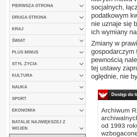
PIERWSZA STRONA
socjalnych, łąc
podatkowym kwo
DRUGA STRONA
nie uznaje się
KRAJ
ich wymiany na 
ŚWIAT
Zmiany w prawi
gospodarczym to
PLUS MINUS
pewnością nale
STYL ŻYCIA
tej ustawy zap
oględnie, nie b
KULTURA
NAUKA
Dostęp do tr
SPORT
Archiwum Rz
EKONOMIA
archiwalnyc
BATALIE NAJWIĘKSZEJ Z
od 1993 roku
WOJEN
wzbogacone