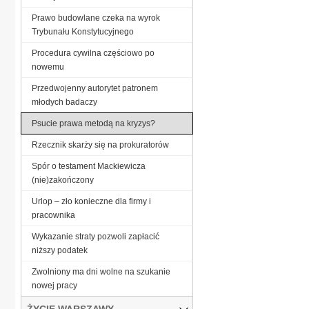
Prawo budowlane czeka na wyrok
Trybunału Konstytucyjnego
Procedura cywilna częściowo po
nowemu
Przedwojenny autorytet patronem
młodych badaczy
Psucie prawa metodą na kryzys?
Rzecznik skarży się na prokuratorów
Spór o testament Mackiewicza
(nie)zakończony
Urlop – zło konieczne dla firmy i
pracownika
Wykazanie straty pozwoli zapłacić
niższy podatek
Zwolniony ma dni wolne na szukanie
nowej pracy
ŻYCIE WARSZAWY