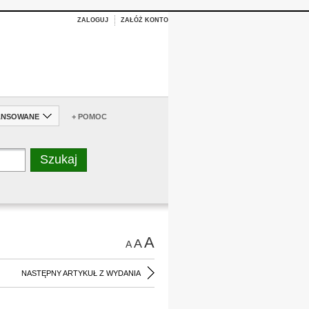
ZALOGUJ
ZAŁÓŻ KONTO
ANSOWANE
+ POMOC
A
A
A
NASTĘPNY ARTYKUŁ Z WYDANIA