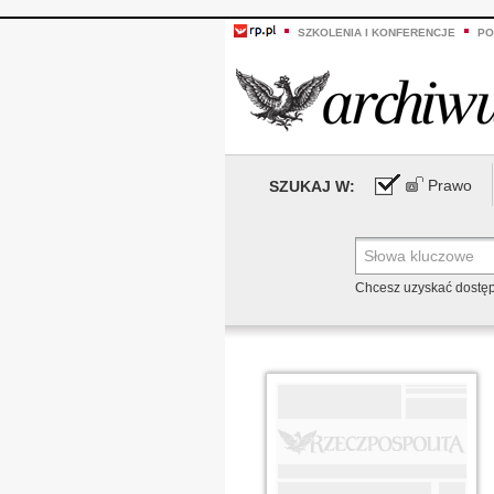
SZKOLENIA I KONFERENCJE
PO
Prawo
SZUKAJ W:
Chcesz uzyskać dostę