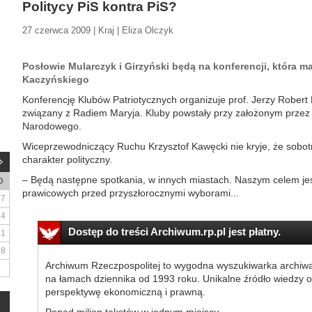
Politycy PiS kontra PiS?
27 czerwca 2009 | Kraj | Eliza Olczyk
Posłowie Mularczyk i Girzyński będą na konferencji, która ma
Kaczyńskiego
Konferencję Klubów Patriotycznych organizuje prof. Jerzy Robert N
związany z Radiem Maryja. Kluby powstały przy założonym prze
Narodowego.
Wiceprzewodniczący Ruchu Krzysztof Kawęcki nie kryje, że sobot
charakter polityczny.
– Będą następne spotkania, w innych miastach. Naszym celem jes
D
prawicowych przed przyszłorocznymi wyborami...
7
14
Dostęp do treści Archiwum.rp.pl jest płatny.
21
28
Archiwum Rzeczpospolitej to wygodna wyszukiwarka archiw
na łamach dziennika od 1993 roku. Unikalne źródło wiedzy o
perspektywę ekonomiczną i prawną.