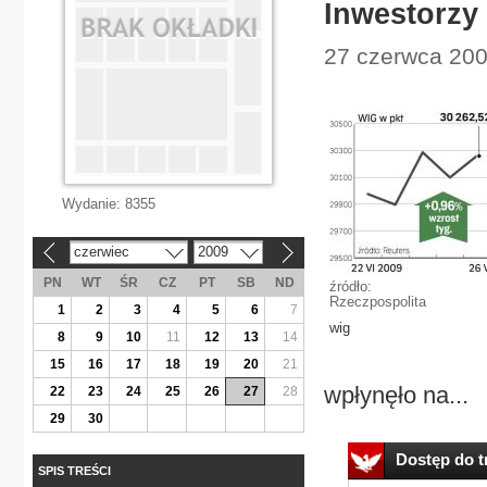
Inwestorzy
27 czerwca 200
Wydanie:
8355
czerwiec
2009
«
»
PN
WT
ŚR
CZ
PT
SB
ND
źródło:
Rzeczpospolita
1
2
3
4
5
6
7
wig
8
9
10
11
12
13
14
15
16
17
18
19
20
21
wpłynęło na...
22
23
24
25
26
27
28
29
30
Dostęp do tr
SPIS TREŚCI