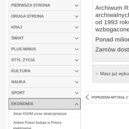
PIERWSZA STRONA
Archiwum Rz
archiwalnyc
DRUGA STRONA
od 1993 roku
KRAJ
wzbogacone
ŚWIAT
Ponad milio
Zamów dostę
PLUS MINUS
STYL ŻYCIA
KULTURA
Masz już wyku
NAUKA
SPORT
POPRZEDNI ARTYKUŁ Z
EKONOMIA
Akcje KGHM coraz atrakcyjniejsze
Alstom Power buduje w Polsce
elektrownie