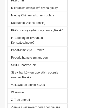
PKB Chin
Miliardowe emisje wróciły na giełdy
Między Chinami a kursem dolara
Najtrudniej z konkurencją
PAP chce się sądzić z wydawcą „Polski”
PTE pójdą do Trybunału
Konstytucyjnego?
Podatki: mniej o 35 mld zł
Pogoda hamuje zmiany cen
Skutki uboczne leku
Straty banków europejskich odczuje
również Polska
Volkswagen bierze Suzuki
W skrócie
Z IT do energii
Ziemia z wiatrakiem coraz cenniejsza