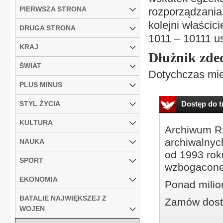
PIERWSZA STRONA
rozporządzania
kolejni właścic
DRUGA STRONA
1011 – 10111 u
KRAJ
Dłużnik zde
ŚWIAT
Dotychczas mie
PLUS MINUS
STYL ŻYCIA
Dostęp do tr
KULTURA
Archiwum Rz
archiwalnyc
NAUKA
od 1993 roku
SPORT
wzbogacone
EKONOMIA
Ponad milio
BATALIE NAJWIĘKSZEJ Z
Zamów dostę
WOJEN