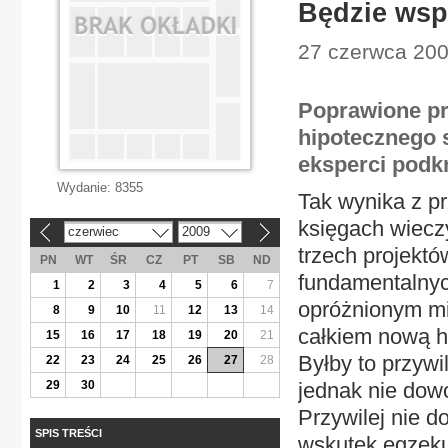
Będzie wspó
27 czerwca 2009
Poprawione pr
hipotecznego 
eksperci podk
Wydanie:
8355
Tak wynika z pr
księgach wieczy
czerwiec
2009
«
»
trzech projektó
PN
WT
ŚR
CZ
PT
SB
ND
fundamentalny
1
2
3
4
5
6
7
opróżnionym mi
8
9
10
11
12
13
14
całkiem nową h
15
16
17
18
19
20
21
Byłby to przywi
22
23
24
25
26
27
28
29
30
jednak nie dowo
Przywilej nie d
SPIS TREŚCI
wskutek egzeku