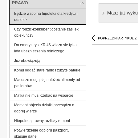
PRAWO
Masz już wyku
Będzie wspólna hipoteka dla kredytu i
odsetek
Czy rodzic-konkubent dostanie zasiłek
opiekuńczy
POPRZEDNI ARTYKUŁ Z
Do emerytury z KRUS wlicza się tylko
lata ubezpieczenia rolniczego
Już obowiązują
Komu oddać stare radio i zużyte baterie
Macosze mogą się należeć alimenty od
pasierbów
Matka nie musi czekać na wsparcie
Moment objęcia działki przesądza o
dobrej wierze
Niepełnosprawny rozliczy remont
Potwierdzenie odbioru paszportu
skasuje dane