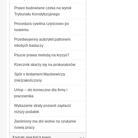
Prawo budowlane czeka na wyrok
Trybunału Konstytucyjnego
Procedura cywilna częściowo po
nowemu
Przedwojenny autorytet patronem
młodych badaczy
Psucie prawa metodą na kryzys?
Rzecznik skarży się na prokuratorów
Spór o testament Mackiewicza
(nie)zakończony
Urlop – zło konieczne dla firmy i
pracownika
Wykazanie straty pozwoli zapłacić
niższy podatek
Zwolniony ma dni wolne na szukanie
nowej pracy
ŻYCIE WARSZAWY