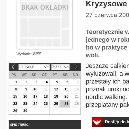
Kryzysowe 
27 czerwca 200
Teoretycznie w
jednego w rok
bo w praktyce 
woli.
Wydanie:
8355
Jeszcze całkie
czerwiec
2009
«
»
wyluzowali, a 
PN
WT
ŚR
CZ
PT
SB
ND
przestały ich b
1
2
3
4
5
6
7
poznali uroki o
8
9
10
11
12
13
14
nordic walking.
15
16
17
18
19
20
21
przeplatany pal
22
23
24
25
26
27
28
29
30
Dostęp do tr
SPIS TREŚCI