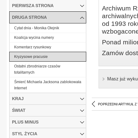
PIERWSZA STRONA
Archiwum Rz
archiwalnyc
DRUGA STRONA
od 1993 roku
Cytat dnia - Monika Olejnik
wzbogacone
Koalicja wycina numery
Ponad milio
Komentarz rysunkowy
Zamów dostę
Kryzysowe pracusie
Ostatni zbrodniarze czasów
totalitarnych
Masz już wyku
Śmierć Michaela Jacksona zablokowała
Internet
KRAJ
POPRZEDNI ARTYKUŁ Z
ŚWIAT
PLUS MINUS
STYL ŻYCIA