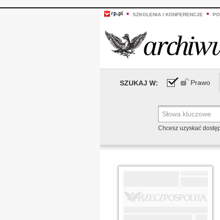
SZKOLENIA I KONFERENCJE
PO
Prawo
SZUKAJ W:
Chcesz uzyskać dostę