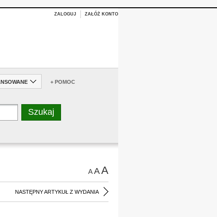
ZALOGUJ
ZAŁÓŻ KONTO
ANSOWANE
+ POMOC
A
A
A
NASTĘPNY ARTYKUŁ Z WYDANIA