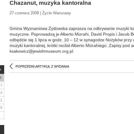
Chazanut, muzyka kantoralna
27 czerwca 2009 | Życie Warszawy
Gmina Wyznaniowa Żydowska zaprasza na odkrywanie muzyki kanto
muzyczne. Poprowadzą je Alberto Mizrahi, David Propis i Jacob 
odbędzie się 1 lipca w godz. 10 – 12 w synagodze Nożyków przy u
muzyki kantoralnej, krótki recital Alberto Mizrahiego. Zapisy pod 
ksakowicz@jewishmuseum.org.pl.
POPRZEDNI ARTYKUŁ Z WYDANIA
D
7
14
21
28