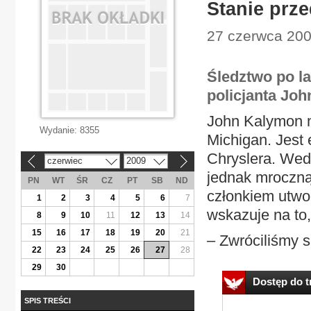
Stanie prz
27 czerwca 2009
Śledztwo po la
policjanta Jo
John Kalymon ma
Wydanie:
8355
Michigan. Jest
Chryslera. Wed
czerwiec
2009
«
»
jednak mroczną
PN
WT
ŚR
CZ
PT
SB
ND
członkiem utwor
1
2
3
4
5
6
7
wskazuje na to
8
9
10
11
12
13
14
15
16
17
18
19
20
21
– Zwróciliśmy s
22
23
24
25
26
27
28
29
30
Dostęp do tr
SPIS TREŚCI