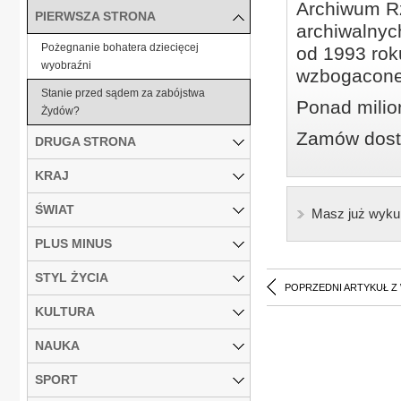
Archiwum Rz
PIERWSZA STRONA
archiwalnyc
Pożegnanie bohatera dziecięcej
od 1993 roku
wyobraźni
wzbogacone
Stanie przed sądem za zabójstwa
Ponad milio
Żydów?
Zamów dostę
DRUGA STRONA
KRAJ
ŚWIAT
Masz już wyku
PLUS MINUS
STYL ŻYCIA
POPRZEDNI ARTYKUŁ Z
KULTURA
NAUKA
SPORT