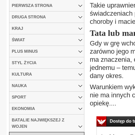
Takie uprawnie
PIERWSZA STRONA
świadczeniach 
DRUGA STRONA
choroby i macie
KRAJ
Tata lub m
ŚWIAT
Gdy w grę wcho
zarówno jego ma
PLUS MINUS
ma znaczenia, 
STYL ŻYCIA
jednemu – temu
KULTURA
dany okres.
NAUKA
Warunkiem wyko
nie ma innych 
SPORT
opiekę....
EKONOMIA
BATALIE NAJWIĘKSZEJ Z
Dostęp do tr
WOJEN