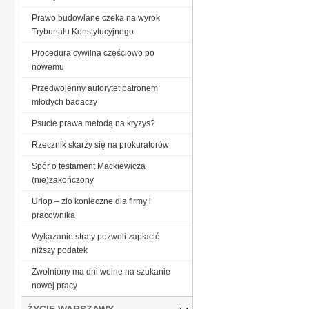
Prawo budowlane czeka na wyrok
Trybunału Konstytucyjnego
Procedura cywilna częściowo po
nowemu
Przedwojenny autorytet patronem
młodych badaczy
Psucie prawa metodą na kryzys?
Rzecznik skarży się na prokuratorów
Spór o testament Mackiewicza
(nie)zakończony
Urlop – zło konieczne dla firmy i
pracownika
Wykazanie straty pozwoli zapłacić
niższy podatek
Zwolniony ma dni wolne na szukanie
nowej pracy
ŻYCIE WARSZAWY