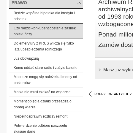
Archiwum Rz
PRAWO
archiwalnyc
Będzie wspólna hipoteka dla kredytu i
od 1993 roku
odsetek
wzbogacone
Czy rodzic-konkubent dostanie zasiłek
Ponad milio
opiekuńczy
Do emerytury z KRUS wlicza się tylko
Zamów dostę
lata ubezpieczenia rolniczego
Już obowiązują
Komu oddać stare radio i zużyte baterie
Masz już wyku
Macosze mogą się należeć alimenty od
pasierbów
Matka nie musi czekać na wsparcie
POPRZEDNI ARTYKUŁ Z
Moment objęcia działki przesądza o
dobrej wierze
Niepełnosprawny rozliczy remont
Potwierdzenie odbioru paszportu
skasuje dane