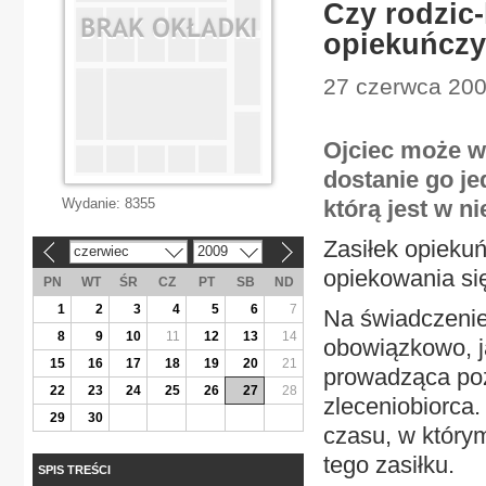
Czy rodzic
opiekuńczy
27 czerwca 200
Ojciec może wz
dostanie go je
Wydanie:
8355
którą jest w 
Zasiłek opieku
czerwiec
2009
«
»
opiekowania si
PN
WT
ŚR
CZ
PT
SB
ND
1
2
3
4
5
6
7
Na świadczeni
8
9
10
11
12
13
14
obowiązkowo, ja
15
16
17
18
19
20
21
prowadząca poz
22
23
24
25
26
27
28
zleceniobiorca.
29
30
czasu, w który
tego zasiłku.
SPIS TREŚCI