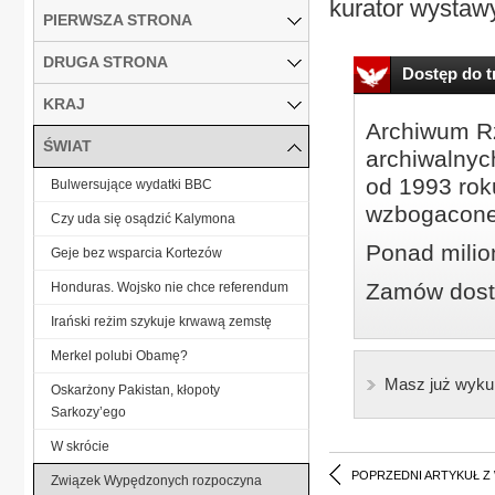
kurator wystawy
PIERWSZA STRONA
DRUGA STRONA
Dostęp do tr
KRAJ
Archiwum Rz
ŚWIAT
archiwalnyc
od 1993 roku
Bulwersujące wydatki BBC
wzbogacone
Czy uda się osądzić Kalymona
Ponad milio
Geje bez wsparcia Kortezów
Zamów dostę
Honduras. Wojsko nie chce referendum
Irański reżim szykuje krwawą zemstę
Merkel polubi Obamę?
Masz już wyku
Oskarżony Pakistan, kłopoty
Sarkozy’ego
W skrócie
POPRZEDNI ARTYKUŁ Z
Związek Wypędzonych rozpoczyna