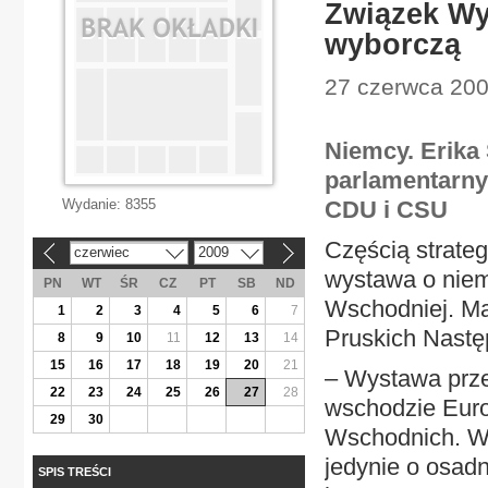
Związek W
wyborczą
27 czerwca 2009
Niemcy. Erika
parlamentarny
Wydanie:
8355
CDU i CSU
Częścią strate
czerwiec
2009
«
»
wystawa o niem
PN
WT
ŚR
CZ
PT
SB
ND
Wschodniej. Ma
1
2
3
4
5
6
7
Pruskich Nastę
8
9
10
11
12
13
14
15
16
17
18
19
20
21
– Wystawa prze
22
23
24
25
26
27
28
wschodzie Euro
29
30
Wschodnich. W
jedynie o osad
SPIS TREŚCI