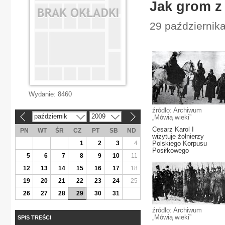
Jak grom z
29 października
Wydanie:
8460
źródło: Archiwum
październik
2009
„Mówią wieki”
«
»
Cesarz Karol I
PN
WT
ŚR
CZ
PT
SB
ND
wizytuje żołnierzy
1
2
3
4
Polskiego Korpusu
Posiłkowego
5
6
7
8
9
10
11
12
13
14
15
16
17
18
19
20
21
22
23
24
25
26
27
28
29
30
31
źródło: Archiwum
„Mówią wieki”
SPIS TREŚCI