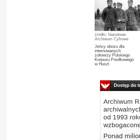
źródło: Narodowe
Archiwum Cyfrowe
Jeńcy obozu dla
internowanych
żołnierzy Polskiego
Korpusu Posiłkowego
w Huszt
Dostęp do tr
Archiwum Rz
archiwalnyc
od 1993 roku
wzbogacone
Ponad milio