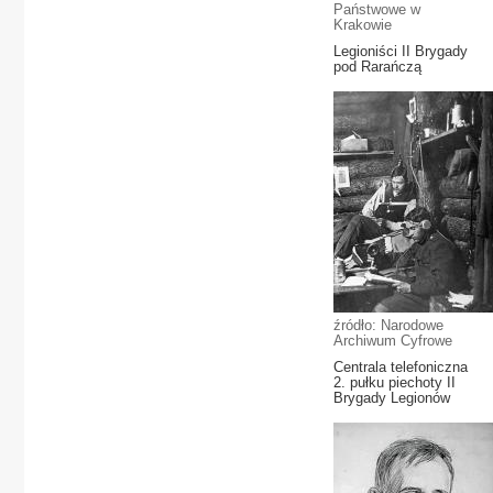
Państwowe w
Krakowie
Legioniści II Brygady
pod Rarańczą
źródło: Narodowe
Archiwum Cyfrowe
Centrala telefoniczna
2. pułku piechoty II
Brygady Legionów