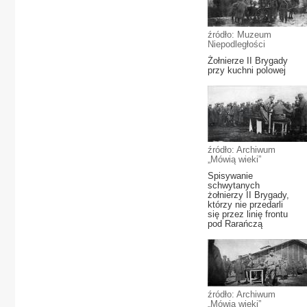
źródło: Muzeum
Niepodległości
Żołnierze II Brygady
przy kuchni polowej
źródło: Archiwum
„Mówią wieki”
Spisywanie
schwytanych
żołnierzy II Brygady,
którzy nie przedarli
się przez linię frontu
pod Rarańczą
źródło: Archiwum
„Mówią wieki”