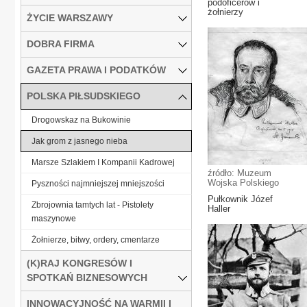
podoficerów i
żołnierzy
ŻYCIE WARSZAWY
DOBRA FIRMA
GAZETA PRAWA I PODATKÓW
POLSKA PIŁSUDSKIEGO
Drogowskaz na Bukowinie
Jak grom z jasnego nieba
Marsze Szlakiem I Kompanii Kadrowej
źródło: Muzeum
Wojska Polskiego
Pyszności najmniejszej mniejszości
Pułkownik Józef
Zbrojownia tamtych lat - Pistolety
Haller
maszynowe
Żołnierze, bitwy, ordery, cmentarze
(K)RAJ KONGRESÓW I
SPOTKAŃ BIZNESOWYCH
INNOWACYJNOŚĆ NA WARMII I