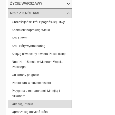
ŻYCIE WARSZAWY
NOC Z KRÓLAMI
Chrześcijański król z pogańskiej Litwy
Kazimierz naprawdę Wielki
Król Chwat
Król, który wybrał hańbę
Książę oświecony otwiera Polski dzieje
Noc 14 – 15 maja w Muzeum Wojska
Polskiego
Od korony po gacie
Popkultura w służbie historii
Przygoda z monarchami, Matejką i
silikonem
Ucz się, Polsko...
Uprasza się dotykać króla