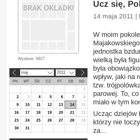
Ucz się, Pol
14 maja 2011 | 
W moim pokole
Majakowskiego,
jednostka bzdur
wielką była fig
Wydanie:
8927
była obowiązko
maj
2011
«
»
wpływ, jaki na 
PN
WT
ŚR
CZ
PT
SB
ND
tzw. trójpolów
1
parowej. To, c
2
3
4
5
6
7
8
miało w tym ko
9
10
11
12
13
14
15
Ucząc dziejów 
16
17
18
19
20
21
22
23
24
25
26
27
28
29
którzy nie tocz
30
31
za...