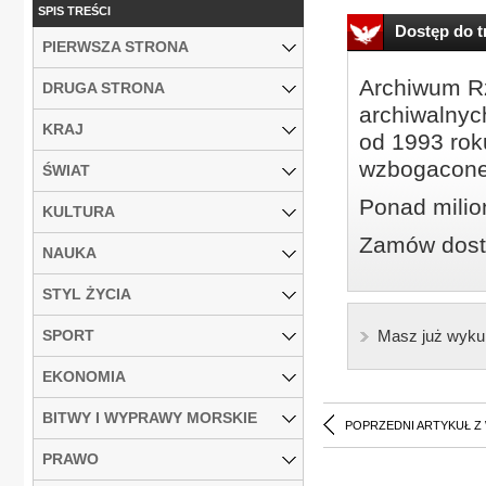
SPIS TREŚCI
Dostęp do tr
PIERWSZA STRONA
Archiwum Rz
DRUGA STRONA
archiwalnyc
KRAJ
od 1993 roku
wzbogacone
ŚWIAT
Ponad milio
KULTURA
Zamów dostę
NAUKA
STYL ŻYCIA
SPORT
Masz już wyku
EKONOMIA
BITWY I WYPRAWY MORSKIE
POPRZEDNI ARTYKUŁ Z
PRAWO