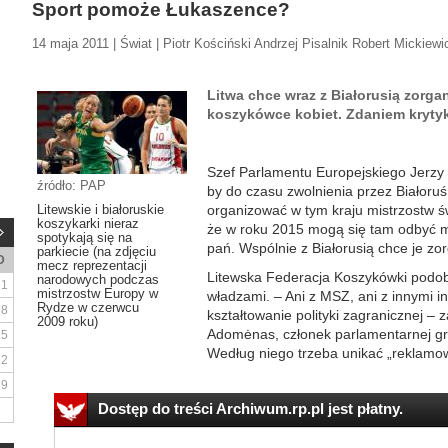
Sport pomoże Łukaszence?
14 maja 2011 | Świat | Piotr Kościński Andrzej Pisalnik Robert Mickiewi
Litwa chce wraz z Białorusią zorg
koszykówce kobiet. Zdaniem krytyk
Szef Parlamentu Europejskiego Jerzy
źródło: PAP
by do czasu zwolnienia przez Białoruś
Litewskie i białoruskie
organizować w tym kraju mistrzostw św
koszykarki nieraz
że w roku 2015 mogą się tam odbyć 
spotykają się na
pań. Wspólnie z Białorusią chce je zo
parkiecie (na zdjęciu
D
mecz reprezentacji
Litewska Federacja Koszykówki podobn
narodowych podczas
1
mistrzostw Europy w
władzami. – Ani z MSZ, ani z innymi i
Rydze w czerwcu
8
kształtowanie polityki zagranicznej –
2009 roku)
Adomėnas, członek parlamentarnej gr
15
Według niego trzeba unikać „reklamow
22
29
Dostęp do treści Archiwum.rp.pl jest płatny.