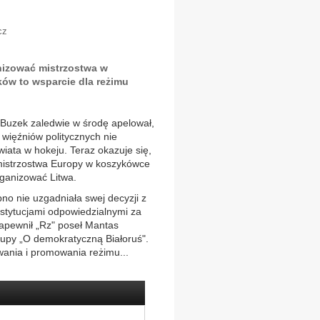
cz
anizować mistrzostwa w
ów to wsparcie dla reżimu
 Buzek zaledwie w środę apelował,
 więźniów politycznych nie
iata w hokeju. Teraz okazuje się,
mistrzostwa Europy w koszykówce
rganizować Litwa.
o nie uzgadniała swej decyzji z
nstytucjami odpowiedzialnymi za
 zapewnił „Rz" poseł Mantas
upy „O demokratyczną Białoruś".
ania i promowania reżimu...