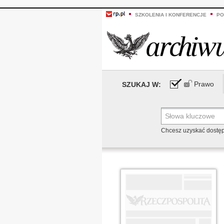
SZKOLENIA I KONFERENCJE
PO
Prawo
SZUKAJ W:
Chcesz uzyskać dostę