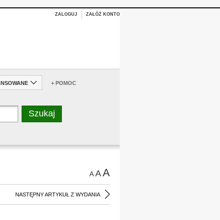
ZALOGUJ
ZAŁÓŻ KONTO
ANSOWANE
+ POMOC
A
A
A
NASTĘPNY ARTYKUŁ Z WYDANIA