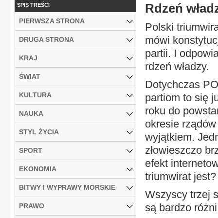
Rdzeń wład
SPIS TREŚCI
PIERWSZA STRONA
Polski triumwir
mówi konstytuc
DRUGA STRONA
partii. I odpowi
KRAJ
rdzeń władzy.
ŚWIAT
Dotychczas PO 
KULTURA
partiom to się 
roku do powstan
NAUKA
okresie rządów 
STYL ŻYCIA
wyjątkiem. Jed
złowieszczo br
SPORT
efekt interneto
EKONOMIA
triumwirat jest?
BITWY I WYPRAWY MORSKIE
Wszyscy trzej s
są bardzo różni
PRAWO