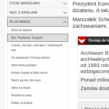
Prezydent Komo
ŻYCIE WARSZAWY
działaniu. A tak
NOC Z KRÓLAMI
Marszałek Schet
PLUS MINUS
zachowaniami, j
6833 do Batumi
Być. Przetrwać. Rządzić
Dostęp do tr
Czesiu, nie kpij, czyli głos z sejmowych
ław
Archiwum Rz
Do więzienia? Proszę bardzo
archiwalnyc
od 1993 roku
Kibol kiwa państwo
wzbogacone
Koniec świata w kilka minut
Ponad milio
Niech się boi, kto musi
Zamów dostę
Okno na świat
Pedofil na haku
Piekło za kotarą
Masz już wyku