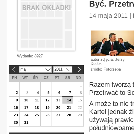
Być. Przet
14 maja 2011 | 
Wydanie:
8927
autor zdjęcia: Jerzy
Dudek
maj
2011
źródło: Fotorzepa
«
»
PN
WT
ŚR
CZ
PT
SB
ND
Razem tworzą t
1
Przetrwać to Sc
2
3
4
5
6
7
8
9
10
11
12
13
14
15
A może to nie tr
16
17
18
19
20
21
22
Kartel jednak ź
23
24
25
26
27
28
29
używają prawic
30
31
południowoamer