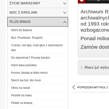
ŻYCIE WARSZAWY
Archiwum Rz
NOC Z KRÓLAMI
archiwalnyc
PLUS MINUS
od 1993 roku
wzbogacone
6833 do Batumi
Ponad milio
Być. Przetrwać. Rządzić
Czesiu, nie kpij, czyli głos z sejmowych
Zamów dostę
ław
Do więzienia? Proszę bardzo
Kibol kiwa państwo
Masz już wyku
Koniec świata w kilka minut
Niech się boi, kto musi
POPRZEDNI ARTYKUŁ Z
Okno na świat
Pedofil na haku
Piekło za kotarą