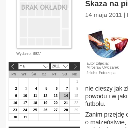
Skaza na p
14 maja 2011 | 
Wydanie:
8927
autor zdjęcia:
maj
2011
«
»
Mirosław Owczarek
źródło: Fotorzepa
PN
WT
ŚR
CZ
PT
SB
ND
1
nie cieszy jak 
2
3
4
5
6
7
8
powodu i w jaki
9
10
11
12
13
14
15
futbolu.
16
17
18
19
20
21
22
23
24
25
26
27
28
29
Zanim przejdę 
30
31
o małżeństwie,