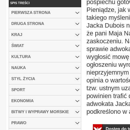
pośpiechu gotów
SPIS TREŚCI
Pieniądze, jak 
PIERWSZA STRONA
takiego myślen
DRUGA STRONA
Jacka Dubois n
że pani Maja Na
KRAJ
zaskoczeniu. Na
ŚWIAT
sprawie adwoka
wygłosić mowę 
KULTURA
ogłoszeniu wyro
NAUKA
nieprzyjemnym 
STYL ŻYCIA
opinia o warto
tzw. ustnym uza
SPORT
powinien trafi
EKONOMIA
adwokata Jacka
podkreślono w a
BITWY I WYPRAWY MORSKIE
PRAWO
Dostęp do tr