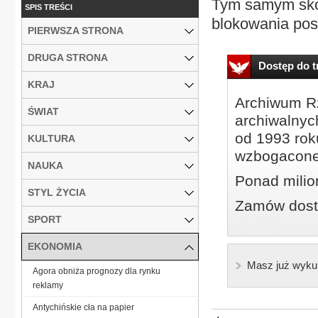
Tym samym skom
SPIS TREŚCI
blokowania pos
PIERWSZA STRONA
DRUGA STRONA
Dostęp do tr
KRAJ
Archiwum Rz
ŚWIAT
archiwalnyc
od 1993 roku
KULTURA
wzbogacone
NAUKA
Ponad milio
STYL ŻYCIA
Zamów dostę
SPORT
EKONOMIA
Masz już wyku
Agora obniża prognozy dla rynku
reklamy
Antychińskie cła na papier