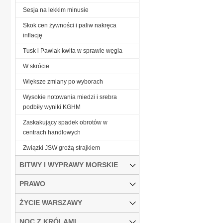
Sesja na lekkim minusie
Skok cen żywności i paliw nakręca
inflację
Tusk i Pawlak kwita w sprawie węgla
W skrócie
Większe zmiany po wyborach
Wysokie notowania miedzi i srebra
podbiły wyniki KGHM
Zaskakujący spadek obrotów w
centrach handlowych
Związki JSW grożą strajkiem
BITWY I WYPRAWY MORSKIE
PRAWO
ŻYCIE WARSZAWY
NOC Z KRÓLAMI