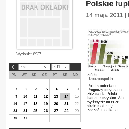
Polskie łup
14 maja 2011 |
Wydanie:
8927
maj
2011
«
»
źródło:
PN
WT
ŚR
CZ
PT
SB
ND
Rzeczpospolita
1
Polska potentatem.
2
3
4
5
6
7
8
Prognozy dotyczące
złóż są dla Polski
9
10
11
12
13
14
15
bardzo korzystne. Ale
wydobycie na dużą
16
17
18
19
20
21
22
skalę może się
zacząć za kilka lat.
23
24
25
26
27
28
29
30
31