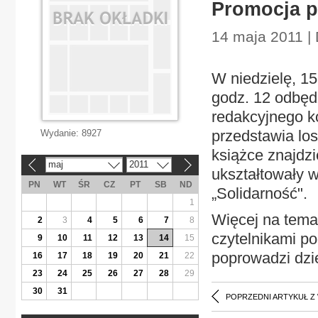
Promocja p
14 maja 2011 | 
W niedzielę, 1
godz. 12 odbęd
redakcyjnego k
przedstawia los
Wydanie:
8927
książce znajdz
maj
2011
«
»
ukształtowały w
PN
WT
ŚR
CZ
PT
SB
ND
„Solidarność".
1
Więcej na temat
2
3
4
5
6
7
8
czytelnikami p
9
10
11
12
13
14
15
poprowadzi dzie
16
17
18
19
20
21
22
23
24
25
26
27
28
29
30
31
POPRZEDNI ARTYKUŁ Z